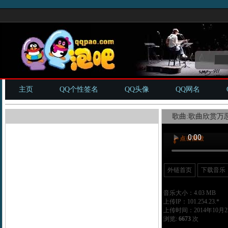
主页
QQ个性签名
QQ头像
QQ网名
歌曲:歌曲欣赏万恶
外链首页
下载音乐
音乐大小：4.03 MB
上传IP：101.254.23.*
上传时间：2014年10月22
浏览:
6673
次