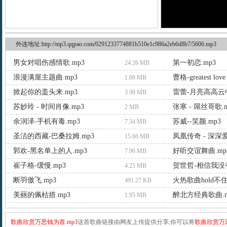
外连地址:http://mp3.qqpao.com/0291233774881b510e1c986a2eb6d8b7/5606.mp3
男女对唱伤感情歌.mp3
第一初恋.mp3
24.26 MB
浪漫满屋主题曲.mp3
曹格-greatest love 
1.08 MB
掀起你的盖头来.mp3
雷蕾-月亮高高云中
3.98 MB
苏妙玲 - 时间肖像.mp3
张寒 - 屌丝哥歌.m
2 MB
余润泽-手机有毒.mp3
苏威--笑颜.mp3
7.34 MB
圣洁的西藏-巴桑拉姆.mp3
凤凰传奇 - 深深爱d
15.66 MB
郭欢-黑名单上的人.mp3
好听交谊舞曲.mp
7.96 MB
崔子格-缓慢.mp3
贺世哲-相信我没有
4.25 MB
断羽傲飞.mp3
火热歌曲hold不住
491.27 KB
美丽的佩枯措.mp3
醉北方经典歌曲.m
1.95 MB
歌曲欣赏万恶钱为首.mp3
这首歌曲链接由网友上传提供分享,你可以将
歌曲欣赏万恶