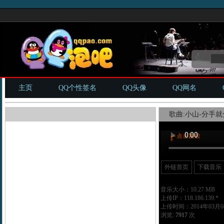
主页
QQ个性签名
QQ头像
QQ网名
歌曲:小山-分手就分
外链首页
下载音乐
音乐大小：10.27 MB
上传IP：118.186.139.*
上传时间：2014年03月04
浏览:
7917
次