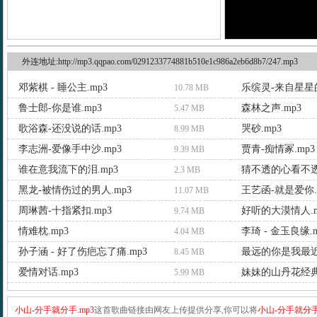
外连地址:http://mp3.qqpao.com/0291233774881b510e1c986a2eb6d8b7/247.mp3
邓紫棋 - 睡公主.mp3
乐缤灵-来自星星的
10.78 MB
鲁士郎-你是谁.mp3
森林之声.mp3
5.47 MB
歌浴森-还没说的话.mp3
哭砂.mp3
8.99 MB
李志洲-爱像手中沙.mp3
贾青-痴情冢.mp3
9.39 MB
谁在意我流下的泪.mp3
2.3 MB
黑龙-被情伤过的男人.mp3
王艺函-就是爱你.
11.07 MB
周琳茜-十指紧扣.mp3
好听的大漠情人.m
9.74 MB
情难枕.mp3
李琦 - 金玉良缘.m
4.04 MB
孙子涵 - 好了伤疤忘了痛.mp3
最远的你是我最近
8.45 MB
爱情对话.mp3
妹妹的山丹花经典
5.99 MB
小山-分手就分手.mp3
这首歌曲链接由网友上传提供分享,你可以将
小山-分手就分手.