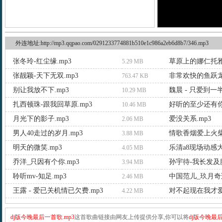
外连地址:http://mp3.qqpao.com/0291233774881b510e1c986a2eb6d8b7/346.mp3
张冬玲-红尘缘.mp3
草原上的娜仁托雅.
5.29 MB
张靓颖-天下无双.mp3
非常欢快的鱼跃龙
763.47 KB
别让我放不下.mp3
魏晨 - 只爱到一半
10.29 MB
扎西顿珠-跟我回草原.mp3
好听的至少还有你.
10.46 MB
月光下的影子.mp3
爱没关系.mp3
2.06 MB
男人40走过的岁月.mp3
情歌香烟爱上火柴.
3.88 MB
明天的微笑.mp3
乐清a8现场动感大
4.05 MB
乔洋_只因有个你.mp3
孙宇待-我长发及腰
3.94 MB
聆听mv-知足.mp3
中国范儿_玖月奇迹
2.46 MB
王露 - 爱已关机情已欠费.mp3
4.22 MB
dj版今晚最后一首歌.mp3
这首歌曲链接由网友上传提供分享,你可以将
dj版今晚最后