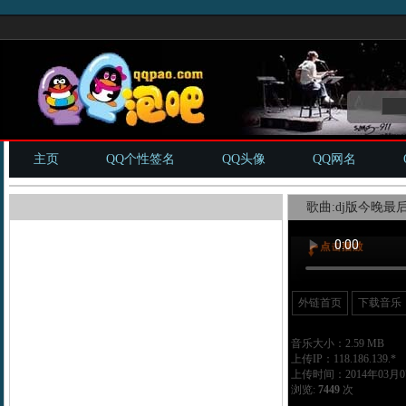
主页
QQ个性签名
QQ头像
QQ网名
歌曲:dj版今晚最后
外链首页
下载音乐
音乐大小：2.59 MB
上传IP：118.186.139.*
上传时间：2014年03月07
浏览:
7449
次