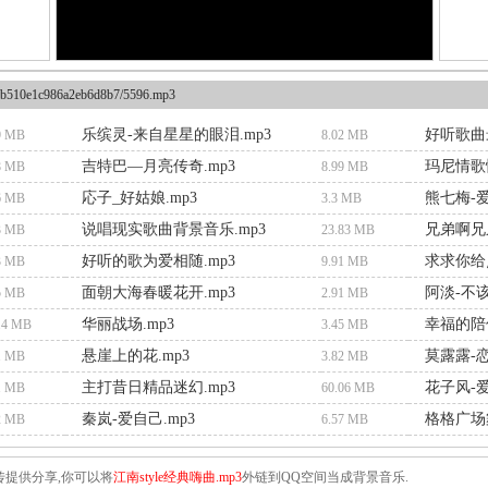
b510e1c986a2eb6d8b7/5596.mp3
乐缤灵-来自星星的眼泪.mp3
好听歌曲
9 MB
8.02 MB
吉特巴—月亮传奇.mp3
玛尼情歌
8 MB
8.99 MB
応子_好姑娘.mp3
熊七梅-爱
6 MB
3.3 MB
说唱现实歌曲背景音乐.mp3
兄弟啊兄
3 MB
23.83 MB
好听的歌为爱相随.mp3
求求你给
3 MB
9.91 MB
面朝大海春暖花开.mp3
阿淡-不该
5 MB
2.91 MB
华丽战场.mp3
幸福的陪
.4 MB
3.45 MB
悬崖上的花.mp3
莫露露-恋
1 MB
3.82 MB
主打昔日精品迷幻.mp3
花子风-爱
1 MB
60.06 MB
秦岚-爱自己.mp3
格格广场
2 MB
6.57 MB
传提供分享,你可以将
江南style经典嗨曲.mp3
外链到QQ空间当成背景音乐.