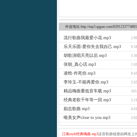
外连地址:http://mp3.qqpao.com/0291233774881
流行歌曲我最爱小花.mp3
2.0
乐天乐团-爱你失去我自己.mp3
9.1
胡歌演唱天亮以后.mp3
3.5
张朝_真心话.mp3
1.0
凌晗-作死你.mp3
9.4
李玲玉-不能再爱你.mp3
2.6
精品嗨曲重低音车载.mp3
103
经典老歌千年等一回.mp3
3.2
励志歌曲.mp3
4.0
唯美女声close to you.mp3
3.8
江南style经典嗨曲.mp3
这首歌曲链接由网友上