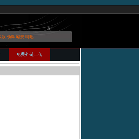
战歌
劲爆
喊麦
嗨吧
片
免费外链上传