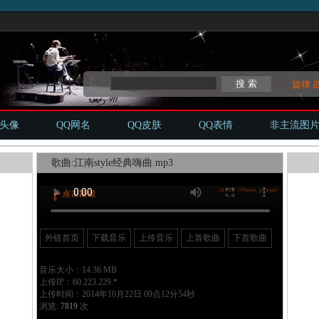
旋律
Q头像
QQ网名
QQ皮肤
QQ表情
非主流图
歌曲:江南style经典嗨曲.mp3
外链首页
下载音乐
上传音乐
上首歌曲
下首歌曲
音乐大小：14.36 MB
上传IP：60.223.229.*
上传时间：2014年10月22日 09点12分54秒
浏览:
7819
次