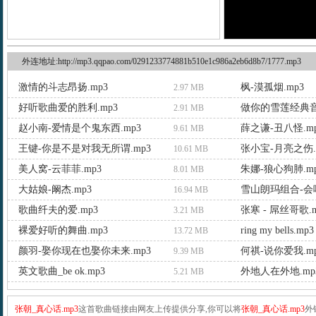
外连地址:http://mp3.qqpao.com/0291233774881b510e1c986a2eb6d8b7/1777.mp3
激情的斗志昂扬.mp3
枫-漠孤烟.mp3
2.97 MB
好听歌曲爱的胜利.mp3
做你的雪莲经典音
2.91 MB
赵小南-爱情是个鬼东西.mp3
薛之谦-丑八怪.m
9.61 MB
王键-你是不是对我无所谓.mp3
张小宝-月亮之伤.
10.61 MB
美人窝-云菲菲.mp3
朱娜-狼心狗肺.m
8.01 MB
大姑娘-阚杰.mp3
雪山朗玛组合-会唱
16.94 MB
歌曲纤夫的爱.mp3
张寒 - 屌丝哥歌.m
3.21 MB
裸爱好听的舞曲.mp3
ring my bells.mp3
13.72 MB
颜羽-娶你现在也娶你未来.mp3
何祺-说你爱我.m
9.39 MB
英文歌曲_be ok.mp3
外地人在外地.mp
5.21 MB
张朝_真心话.mp3
这首歌曲链接由网友上传提供分享,你可以将
张朝_真心话.mp3
外