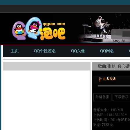
主页
QQ个性签名
QQ头像
QQ网名
歌曲:张朝_真心话.
外链首页
下载音乐
音乐大小：1.03 MB
上传IP：118.186.139.*
上传时间：2014年05月07
浏览:
7622
次