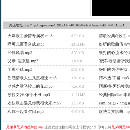
外连地址:http://mp3.qqpao.com/0291233774881b510e1c986a2eb6d8b7/4433.mp3
火爆歌曲爱情专属权.mp3
情歌经典dj歌曲.m
6.73 MB
呼可儿百君合成.mp3
好听的歌曲借点情
23.82 MB
经典说唱.mp3
铁打的心流水的情
3.32 MB
父亲_崔京浩.mp3
智涛-老婆请听我说
2.9 MB
芙蓉小镇.mp3
好听的为你等待.m
9.37 MB
伤感情歌人生几度相逢.mp3
猜不透 丁当.mp3
1.93 MB
动感之歌马鞍上的花.mp3
阿斯根-阿妈教我的
7.59 MB
苏拉文雅-像个小丑.mp3
经典回顾disco串烧
11.21 MB
欢快歌曲遇见你我很快乐.mp3
sami beigi - hmg.
3.13 MB
和你一起看夕阳.mp3
欢快英文歌曲.mp
6.46 MB
兄弟啊兄弟动感舞曲.mp3
这首歌曲链接由网友上传提供分享,你可以将
兄弟啊兄弟动