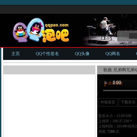
主页
QQ个性签名
QQ头像
QQ网名
歌曲:兄弟啊兄弟动
外链首页
下载音乐
音乐大小：13.99 MB
上传IP：106.37.236.*
上传时间：2014年08月23
浏览:
7268
次