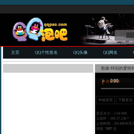
主页
QQ个性签名
QQ头像
QQ网名
歌曲:特别的爱给特
外链首页
下载音乐
音乐大小：1.64 MB
上传IP：106.37.236.*
上传时间：2014年09月20
浏览:
7497
次