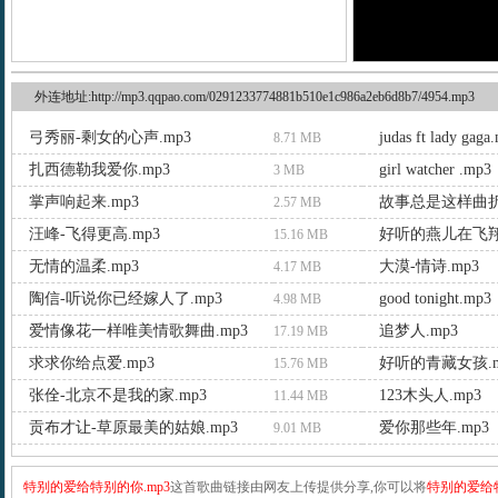
外连地址:http://mp3.qqpao.com/0291233774881b510e1c986a2eb6d8b7/4954.mp3
弓秀丽-剩女的心声.mp3
judas ft lady gaga
8.71 MB
扎西德勒我爱你.mp3
girl watcher .mp3
3 MB
掌声响起来.mp3
故事总是这样曲折.
2.57 MB
汪峰-飞得更高.mp3
好听的燕儿在飞翔.
15.16 MB
无情的温柔.mp3
大漠-情诗.mp3
4.17 MB
陶信-听说你已经嫁人了.mp3
good tonight.mp3
4.98 MB
爱情像花一样唯美情歌舞曲.mp3
追梦人.mp3
17.19 MB
求求你给点爱.mp3
好听的青藏女孩.m
15.76 MB
张佺-北京不是我的家.mp3
123木头人.mp3
11.44 MB
贡布才让-草原最美的姑娘.mp3
爱你那些年.mp3
9.01 MB
特别的爱给特别的你.mp3
这首歌曲链接由网友上传提供分享,你可以将
特别的爱给特