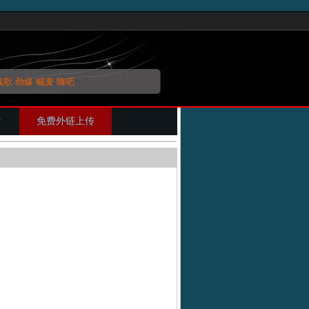
战歌
劲爆
喊麦
嗨吧
片
免费外链上传