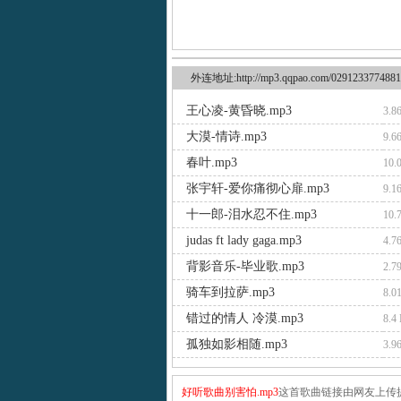
外连地址:http://mp3.qqpao.com/0291233774881
王心凌-黄昏晓.mp3
3.8
大漠-情诗.mp3
9.6
春叶.mp3
10.
张宇轩-爱你痛彻心扉.mp3
9.1
十一郎-泪水忍不住.mp3
10.
judas ft lady gaga.mp3
4.7
背影音乐-毕业歌.mp3
2.7
骑车到拉萨.mp3
8.0
错过的情人 冷漠.mp3
8.4
孤独如影相随.mp3
3.9
好听歌曲别害怕.mp3
这首歌曲链接由网友上传