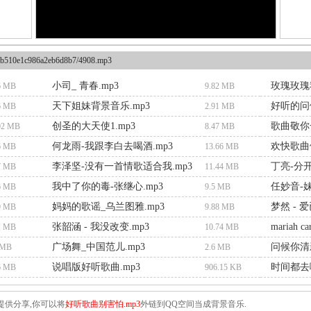
b510e1c986a2eb6d8b7/4908.mp3
小司_ 青春.mp3
玫瑰玫瑰我
6 MB
9.82 MB
天下姐妹背景音乐.mp3
好听的问候
6 MB
2.91 MB
创圣的大天使1.mp3
歌曲敬你
02 MB
8.47 MB
何龙雨-我跟李白去喝酒.mp3
欢快歌曲依
6 MB
13.66 MB
李泽坚-没有一首情歌适合我.mp3
丁亮-分
7 MB
11.44 MB
我中了你的毒-张继心.mp3
任妙音-妹
6 MB
9.5 MB
妈妈的歌谣_乌兰图雅.mp3
梦然 - 
9 MB
9.88 MB
张韶涵 - 我没改变.mp3
mariah ca
1 MB
10.74 MB
广场舞_中国范儿.mp3
问候你清新
 MB
2.6 MB
说唱版好听歌曲.mp3
时间都去哪
6 MB
906.15 KB
提供分享,你可以将
好听歌曲别害怕.mp3
外链到QQ空间当成背景音乐.