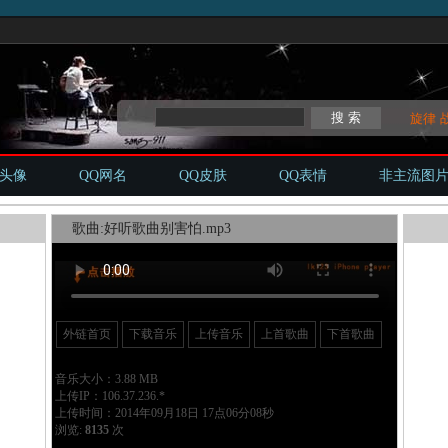
旋律
Q头像
QQ网名
QQ皮肤
QQ表情
非主流图
歌曲:好听歌曲别害怕.mp3
外链首页
下载音乐
上传音乐
上首歌曲
下首歌曲
音乐大小：3.88 MB
上传IP：106.37.236.*
上传时间：2014年09月18日 17点06分08秒
浏览:
8135
次