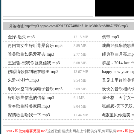
外连地址:http://mp3.qqpao.com/0291233774881b510e1c986a2eb6d8b7/2593.mp3
金泽-迷失.mp3
倒带.mp3
12.15 MB
再回首女生好听背景音乐.mp3
戏曲经典串烧歌曲.
3.89 MB
唯美歌曲如果爱死去.mp3
经典歌曲月亮.mp
2.77 MB
王冠哲-想我你就微信我.mp3
群星 - 2014 last ch
6.68 MB
伤感情歌你到底在哪里.mp3
happy new year.m
13.67 MB
朱雅-小脾气.mp3
又见山里红唯美音
9.54 MB
珉珉qq空间专属电子音乐.mp3
欢快的音乐相约快
5.69 MB
好听歌曲信燕的信念.mp3
崔子格 - 天字女一
6.1 MB
青春歌曲醉美家园.mp3
张靓颖-天下无双.
9.04 MB
深情歌曲吻我一下.mp3
dj版宝贝你最美.m
17.44 MB
sara - 即使知道要见面.mp3
这首歌曲链接由网友上传提供分享,你可以将
sara - 