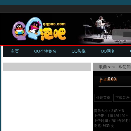
主页
QQ个性签名
QQ头像
QQ网名
歌曲:sara - 即
外链首页
下载音乐
音乐大小：3.65 MB
上传IP：118.186.129.*
上传时间：2014年06月10
浏览:
8635
次