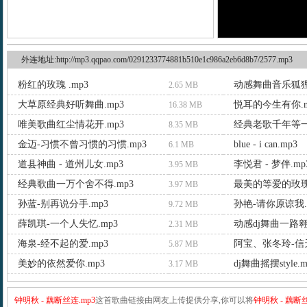
外连地址:http://mp3.qqpao.com/0291233774881b510e1c986a2eb6d8b7/2577.mp3
粉红的玫瑰 .mp3
动感舞曲音乐狐狸
2.65 MB
大草原经典好听舞曲.mp3
悦耳的今生有你.m
16.38 MB
唯美歌曲红尘情花开.mp3
经典老歌千年等一
8.35 MB
金迈-习惯不曾习惯的习惯.mp3
blue - i can.mp3
6.1 MB
道县神曲 - 道州儿女.mp3
李悦君 - 梦伴.mp
3.95 MB
经典歌曲一万个舍不得.mp3
最美的等爱的玫瑰.
3.97 MB
孙蓝-别再说分手.mp3
孙艳-请你原谅我.
9.72 MB
薛凯琪-一个人失忆.mp3
动感dj舞曲一路翱
2.31 MB
海泉-经不起的爱.mp3
阿宝、张冬玲-信天游 
5.87 MB
美妙的依然爱你.mp3
dj舞曲摇摆style.m
3.17 MB
钟明秋 - 藕断丝连.mp3
这首歌曲链接由网友上传提供分享,你可以将
钟明秋 - 藕断丝