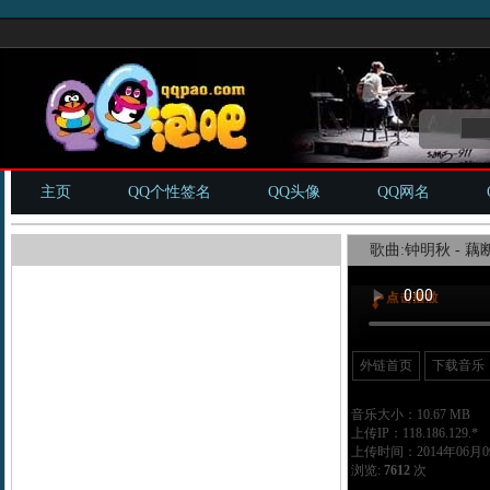
主页
QQ个性签名
QQ头像
QQ网名
歌曲:钟明秋 - 藕
外链首页
下载音乐
音乐大小：10.67 MB
上传IP：118.186.129.*
上传时间：2014年06月09
浏览:
7612
次