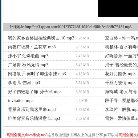
外连地址:http://mp3.qqpao.com/0291233774881b510e1c986a2eb6d8b7/5131.mp3
我的家乡香格里拉经典嗨曲.10.mp3
空白格 - 许一鸣.m
7.28 MB
雨夜广场舞：兰花草.mp3
胡杨林-香水有毒dj
2.83 MB
沫小宇 劲爆歌曲.mp3
好听音乐-千丝万缕
2.42 MB
广场舞 秋风无情.mp3
涓子-曾经最爱的人
6.42 MB
网络歌手-何时了却这牵挂.mp3
花好月圆夜.mp3
4.13 MB
李雨儿-伤河.mp3
千丝万缕情.mp3
5.74 MB
好了伤疤忘了痛-孙子涵.mp3
海鸣威-老人与海.
3.39 MB
invitation.mp3
段千寻 - 爱总那么
4.4 MB
背景音乐到我这里来.mp3
李玖哲 - 解脱.mp
1.73 MB
唯美背景音乐情深意长.mp3
雷婷 - 爱情傻瓜.m
7.63 MB
高潮全英文disco串烧.mp3
这首歌曲链接由网友上传提供分享,你可以将
高潮全英文di