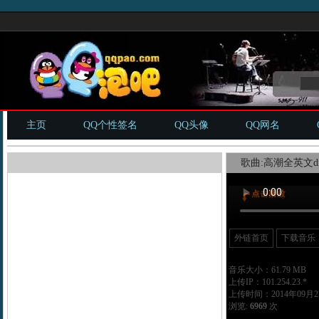
主页
QQ个性签名
QQ头像
QQ网名
歌曲:高潮全英文dis
外链首页
下载音乐
音乐大小：61.79 MB
上传IP：101.254.23.*
上传时间：2014年09月27
浏览:
6969
次