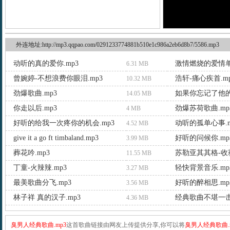
外连地址:http://mp3.qqpao.com/0291233774881b510e1c986a2eb6d8b7/5586.mp3
动听的真的爱你.mp3
激情燃烧的爱情单
6.31 MB
曾婉婷-不想浪费你眼泪.mp3
浩轩-痛心疾首.m
10.32 MB
劲爆歌曲.mp3
如果你忘记了他的
14.05 MB
你走以后.mp3
劲爆苏荷歌曲.mp
4 MB
好听的给我一次疼你的机会.mp3
动听的孤单心事.m
4.52 MB
give it a go ft timbaland.mp3
好听的问候你.mp
3.99 MB
葬花吟.mp3
苏勒亚其其格-收获
11.55 MB
丁童-火辣辣.mp3
轻快背景音乐.mp
3.27 MB
最美歌曲分飞.mp3
好听的醉相思.mp
3.56 MB
林子祥 真的汉子.mp3
经典歌曲不堪一击.
4.36 MB
臭男人经典歌曲.mp3
这首歌曲链接由网友上传提供分享,你可以将
臭男人经典歌曲.