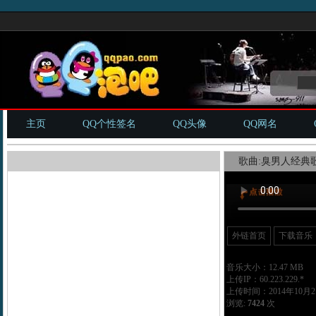
主页
QQ个性签名
QQ头像
QQ网名
歌曲:臭男人经典歌
外链首页
下载音乐
音乐大小：12.47 MB
上传IP：60.223.229.*
上传时间：2014年10月21
浏览:
7424
次