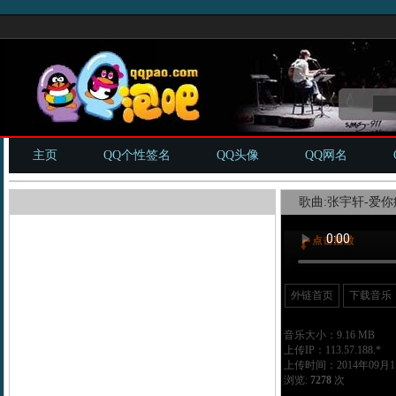
主页
QQ个性签名
QQ头像
QQ网名
歌曲:张宇轩-爱你
外链首页
下载音乐
音乐大小：9.16 MB
上传IP：113.57.188.*
上传时间：2014年09月11
浏览:
7278
次