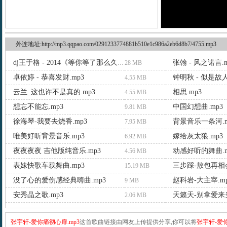
外连地址:http://mp3.qqpao.com/0291233774881b510e1c986a2eb6d8b7/4755.mp3
张翰 - 风之诺言.m
dj王于格 - 2014《等你等了那么久》慢摇串烧 .mp3
28 MB
卓依婷 - 恭喜发财.mp3
钟明秋 - 似是故人
4.55 MB
云兰_这也许不是真的.mp3
相思.mp3
4.55 MB
想忘不能忘.mp3
中国幻想曲.mp3
9.81 MB
徐海琴-我要去烧香.mp3
背景音乐一条河.m
7.95 MB
唯美好听背景音乐.mp3
嫁给灰太狼.mp3
6.92 MB
夜夜夜夜 吉他版纯音乐.mp3
动感好听的舞曲.m
4.56 MB
表妹快歌车载舞曲.mp3
三步踩-敖包再相会
15.19 MB
没了心的爱伤感经典嗨曲.mp3
赵科岩-大主宰.m
9 MB
安秀晶之歌.mp3
天籁天-别拿爱来当
2.06 MB
张宇轩-爱你痛彻心扉.mp3
这首歌曲链接由网友上传提供分享,你可以将
张宇轩-爱你