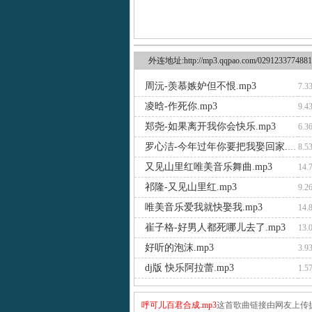
外连地址:http://mp3.qqpao.com/0291233774881
周沅-羡慕嫉妒但不恨.mp3
7.3
凌晗-作死你.mp3
9.4
郑尧-如果离开我你会快乐.mp3
6.3
罗心洁-今年过年你要把我娶回家.mp3
8.5
又见山里红唯美音乐舞曲.mp3
14.
祁隆-又见山里红.mp3
9.2
唯美音乐爱我就快娶我.mp3
14.
崔子格-好男人都死哪儿去了.mp3
13.
好听的泡沫.mp3
3.9
dj版 快乐阿拉蕾.mp3
1.5
呼可儿百君合成.mp3
这首歌曲链接由网友上传