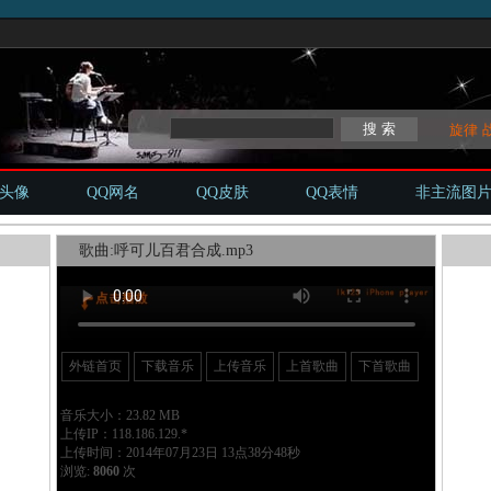
旋律
Q头像
QQ网名
QQ皮肤
QQ表情
非主流图
歌曲:呼可儿百君合成.mp3
外链首页
下载音乐
上传音乐
上首歌曲
下首歌曲
音乐大小：23.82 MB
上传IP：118.186.129.*
上传时间：2014年07月23日 13点38分48秒
浏览:
8060
次