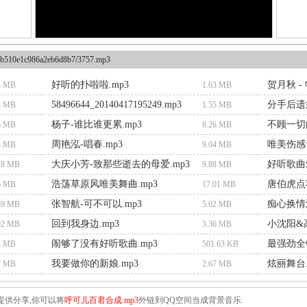
b510e1c986a2eb6d8b7/3757.mp3
好听的扑啦啦.mp3
贺月秋 -
3 MB
1.63 MB
58496644_20140417195249.mp3
分手后遗症
3 MB
1.55 MB
杨子-谁比谁更累.mp3
不顾一切
6 MB
8.26 MB
周艳泓-唱春.mp3
唯美伤感音
3 MB
9.04 MB
大庆小芳-致那些逝去的母爱.mp3
好听歌曲
78 MB
9.88 MB
浩荡草原风唯美舞曲.mp3
唐伯虎点秋
6 MB
17.01 MB
张智航-可不可以.mp3
痴心换情深
89 MB
5.02 MB
回到我身边.mp3
小沈阳&高
02 MB
3.36 MB
闹够了没有好听歌曲.mp3
最强劲全
3 MB
501.63 KB
我要做你的新娘.mp3
炫丽舞台.
7 MB
2.67 MB
提供分享,你可以将
呼可儿百君合成.mp3
外链到QQ空间当成背景音乐.