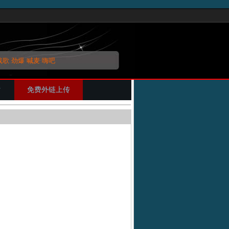
战歌
劲爆
喊麦
嗨吧
片
免费外链上传