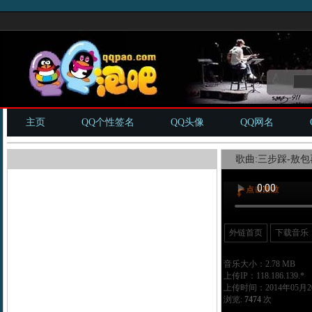
主页
QQ个性签名
QQ头像
QQ网名
歌曲:三步踩-敖包
外链首页
下载音乐
音乐大小：2.78 MB
上传IP：118.186.139.*
上传时间：2014年05月20
浏览:
7474
次