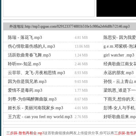
外连地址:http://mp3.qqpao.com/0291233774881b510e1c986a2eb6d8b7/2146.mp3
陈瑞 - 落花飞.mp3
陈思安- 因为我爱
4.81 MB
伤心情歌最伤感的人.mp3
g.e.m.邓紫棋-泡沫
13.06 MB
活跃歌曲青春飞舞.mp3
girl watcher .mp3
1.24 MB
聆听mv-知足.mp3
经典歌曲江南女花中
2.46 MB
云菲菲、龙飞-月夜相思情.mp3
永远的朋友.mp3
8.93 MB
因为你是我兄弟.mp3
孙悦 - 云上青山.m
9.65 MB
爱情不是毒药.mp3
梁凯恩_谁是下一个
1.77 MB
刘尊-为你喝醉舞曲版.mp3
下雨天,想你的天.
8.67 MB
姬长乐 - 美丽河南我家乡.mp3
彭博-女人与手机.
4.01 MB
王力宏 - can you feel my world.mp3
好听歌曲后来.mp
2.76 MB
三步踩-敖包再相会.mp3
这首歌曲链接由网友上传提供分享,你可以将
三步踩-敖包再