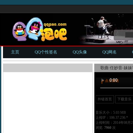
主页
QQ个性签名
QQ头像
QQ网名
歌曲:任妙音-妹妹
外链首页
下载音乐
音乐大小：5.03 MB
上传IP：106.37.236.*
上传时间：2014年08月25
浏览:
7960
次