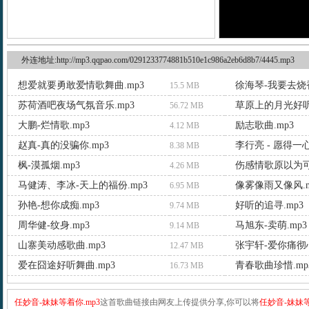
外连地址:http://mp3.qqpao.com/0291233774881b510e1c986a2eb6d8b7/4445.mp3
想爱就要勇敢爱情歌舞曲.mp3
徐海琴-我要去烧香
15.5 MB
苏荷酒吧夜场气氛音乐.mp3
草原上的月光好听
56.72 MB
大鹏-烂情歌.mp3
励志歌曲.mp3
4.12 MB
赵真-真的没骗你.mp3
李行亮 - 愿得一心
8.38 MB
枫-漠孤烟.mp3
伤感情歌原以为可
4.26 MB
马健涛、李冰-天上的福份.mp3
像雾像雨又像风.m
6.95 MB
孙艳-想你成痴.mp3
好听的追寻.mp3
9.74 MB
周华健-纹身.mp3
马旭东-卖萌.mp3
9.14 MB
山寨美动感歌曲.mp3
张宇轩-爱你痛彻心
12.47 MB
爱在囧途好听舞曲.mp3
青春歌曲珍惜.mp
16.73 MB
任妙音-妹妹等着你.mp3
这首歌曲链接由网友上传提供分享,你可以将
任妙音-妹妹等