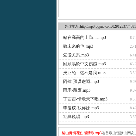
外连地址:http://mp3.qqpao.com/0291233774881
站在高高的山岗上.mp3
8.7
致未来的他.mp3
26.
爱没关系.mp3
6.4
回顾易欣中文伤感.mp3
63.
炎亚纶 - 这不是我.mp3
3.8
阿肆-预谋邂逅.mp3
9.6
雨禾-藏鹰.mp3
9.0
丁酉酉-情歌天下唱.mp3
8.6
李漫荻-找你妹.mp3
8.4
经典说唱.mp3
3.3
梨山痴情花伤感情歌.mp3
这首歌曲链接由网友