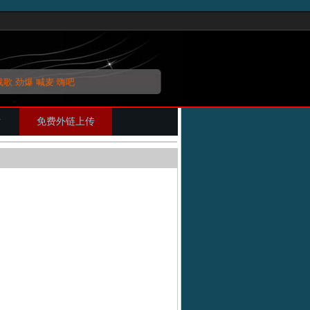
战歌
劲爆
喊麦
嗨吧
片
免费外链上传