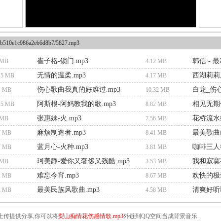
b510e1c986a2eb6d8b7/5827.mp3
崔子格-锁门.mp3
韩信 - 
 MB
4.12 MB
无情的温柔.mp3
西湖莉莉
15 MB
4.17 MB
伤心歌曲我真的好难过.mp3
白龙_伤心
1 MB
10.32 MB
阿斯根-阿妈教我的歌.mp3
相见无期
25 MB
8.82 MB
张惠妹-火.mp3
花桥流水
 MB
7.56 MB
麻烦制造者.mp3
最美歌曲
7 MB
8.41 MB
蓝月心-火种.mp3
咖啡三人行
7 MB
3.81 MB
珂美静-爱你又奢侈又残酷.mp3
我和寂寞
 MB
3.53 MB
难忘今宵.mp3
欢快的极致
2 MB
8.67 MB
最美民族风歌曲.mp3
清爽好听歌
2 MB
4.58 MB
上传提供分享,你可以将
梨山痴情花伤感情歌.mp3
外链到QQ空间当成背景音乐.