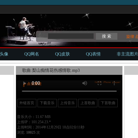
旋律
Q头像
QQ网名
QQ皮肤
QQ表情
非主流图
歌曲:梨山痴情花伤感情歌.mp3
外链首页
下载音乐
上传音乐
上首歌曲
下首歌曲
音乐大小：11.67 MB
上传IP：101.254.23.*
上传时间：2014年12月29日 18点02分11秒
浏览:
10025
次