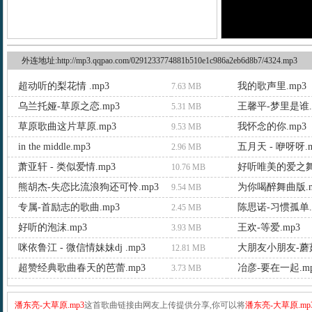
外连地址:http://mp3.qqpao.com/0291233774881b510e1c986a2eb6d8b7/4324.mp3
超动听的梨花情 .mp3
我的歌声里.mp3
7.63 MB
乌兰托娅-草原之恋.mp3
王馨平-梦里是谁.
5.31 MB
草原歌曲这片草原.mp3
我怀念的你.mp3
9.53 MB
in the middle.mp3
五月天 - 咿呀呀.m
2.96 MB
萧亚轩 - 类似爱情.mp3
好听唯美的爱之舞.
10.76 MB
熊胡杰-失恋比流浪狗还可怜.mp3
为你喝醉舞曲版.m
9.54 MB
专属-首励志的歌曲.mp3
陈思诺-习惯孤单.
2.45 MB
好听的泡沫.mp3
王欢-等爱.mp3
3.93 MB
咪依鲁江 - 微信情妹妹dj .mp3
大朋友小朋友-蘑菇
12.81 MB
超赞经典歌曲春天的芭蕾.mp3
冶彦-要在一起.m
3.73 MB
潘东亮-大草原.mp3
这首歌曲链接由网友上传提供分享,你可以将
潘东亮-大草原.mp