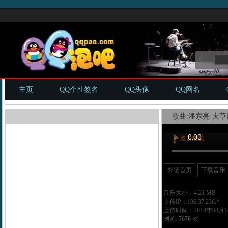
主页
QQ个性签名
QQ头像
QQ网名
歌曲:潘东亮-大草原
外链首页
下载音乐
音乐大小：4.21 MB
上传IP：106.37.236.*
上传时间：2014年08月18
浏览:
7676
次