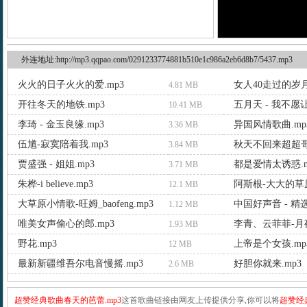
外连地址:http://mp3.qqpao.com/0291233774881b510e1c986a2eb6d8b7/5437.mp3
火火的日子火火的爱.mp3
女人40走过的岁月
4.81 MB
开往冬天的地铁.mp3
五月天 - 我不愿
10.41 MB
李琦 - 金玉良缘.mp3
异国风情歌曲.mp
3.36 MB
伍馗-寂寞陪着我.mp3
秋天不回来超超哥.
3.84 MB
贾盛强 - 姐姐.mp3
都是爱情太诱惑.m
3.71 MB
朱桦-i believe.mp3
阿斯根-大大的草原
12.1 MB
大草原小情歌-旺姆_baofeng.mp3
中国好声音 - 精选
1.12 MB
唯美女声偷心的郎.mp3
李青、云菲菲-月夜
1.93 MB
野花.mp3
上帝是个女孩.mp
12 MB
最新新疆维吾尔电音慢摇.mp3
好胆你就来.mp3
2.6 MB
超赞经典歌曲春天的芭蕾.mp3
这首歌曲链接由网友上传提供分享,你可以将
超赞经