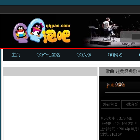
主页
QQ个性签名
QQ头像
QQ网名
歌曲:超赞经典歌曲
外链首页
下载音乐
音乐大小：3.73 MB
上传IP：124.166.231.*
上传时间：2014年10月11
浏览:
7163
次