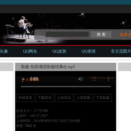
旋律
Q头像
QQ网名
QQ皮肤
QQ表情
非主流图
歌曲:包容潮流歌曲经典dj.mp3
外链首页
下载音乐
上传音乐
上首歌曲
下首歌曲
音乐大小：17.79 MB
上传IP：106.37.236.*
上传时间：2014年08月16日 16点37分04秒
浏览:
7422
次