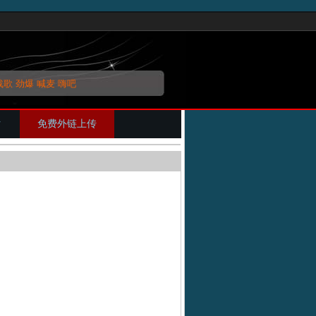
战歌
劲爆
喊麦
嗨吧
片
免费外链上传