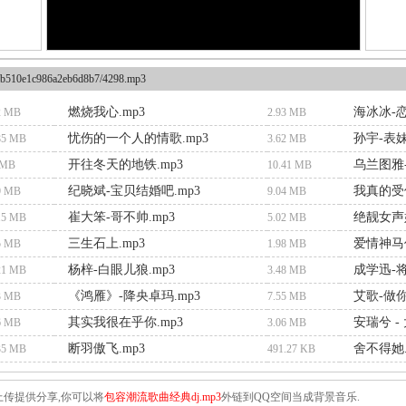
b510e1c986a2eb6d8b7/4298.mp3
燃烧我心.mp3
海冰冰-恋
2 MB
2.93 MB
忧伤的一个人的情歌.mp3
孙宇-表妹
85 MB
3.62 MB
开往冬天的地铁.mp3
乌兰图雅-
 MB
10.41 MB
纪晓斌-宝贝结婚吧.mp3
我真的受伤
9 MB
9.04 MB
崔大笨-哥不帅.mp3
绝靓女声好
15 MB
5.02 MB
三生石上.mp3
爱情神马价
5 MB
1.98 MB
杨梓-白眼儿狼.mp3
成学迅-
21 MB
3.48 MB
《鸿雁》-降央卓玛.mp3
艾歌-做你
3 MB
7.55 MB
其实我很在乎你.mp3
安瑞兮 -
6 MB
3.06 MB
断羽傲飞.mp3
舍不得她.
35 MB
491.27 KB
传提供分享,你可以将
包容潮流歌曲经典dj.mp3
外链到QQ空间当成背景音乐.