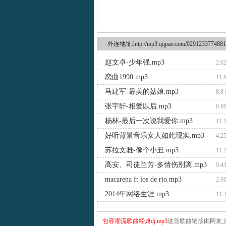
外连地址:http://mp3.qqpao.com/0291233774881
赵文卓-少年强.mp3
2.6
恋曲1990.mp3
11.
马建军-最美的姑娘.mp3
8.8
张宇轩-相爱以后.mp3
8.6
杨林-最后一次说我爱你.mp3
11.
好听背景音乐女人如此现实.mp3
4.2
苏拉文雅-像个小丑.mp3
11.
高安、司徒兰芳-多情伤别离.mp3
9.4
macarena ft los de rio.mp3
2.6
2014年网络生涯.mp3
11.
包容潮流歌曲经典dj.mp3
这首歌曲链接由网友上