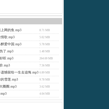
上网的鱼.mp3
8.71 MB
情歌.mp3
5.02 MB
醉爱中国.mp3
5.78 MB
了.mp3
1.48 MB
听.mp3
264.69 MB
.mp3
7.56 MB
将遗憾留给一生去追悔.mp3
6.89 MB
的雪莲.mp3
9.78 MB
 大圈圈.mp3
3.62 MB
mp3
4.04 MB