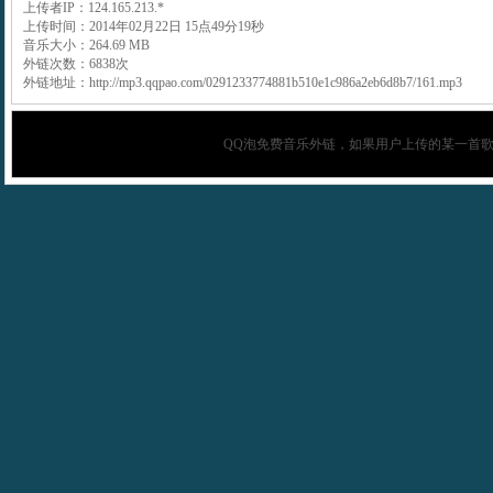
上传者IP：124.165.213.*
上传时间：2014年02月22日 15点49分19秒
音乐大小：264.69 MB
外链次数：6838次
外链地址：http://mp3.qqpao.com/0291233774881b510e1c986a2eb6d8b7/161.mp3
QQ泡
免费音乐外链，如果用户上传的某一首歌