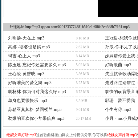
外连地址:http://mp3.qqpao.com/0291233774881b510e1c986a2eb6d8b7/161.mp3
刘明扬-天在上.mp3
王冠哲-想我你就微
8.18 MB
高娜 -婆婆也是妈.mp3
孙浪-你不见了以后
2.62 MB
玛吉-心上人.mp3
妹妹请你爱上我-张
8.14 MB
陈玉建-忘记你还需要多久.mp3
好听歌曲.mp3
5.02 MB
王心凌-黄昏晓.mp3
失业抗争歌劲爆歌
3.86 MB
好听唯美的爱之舞.mp3
走过路过别错过.m
8.25 MB
胡杨林-你为何对我这么好.mp3
欢快的qq背景音乐
6.75 MB
单身也要很快乐.mp3
3.5 MB
苏勒亚其其格-梦回楼兰.mp3
今生有你.mp3
9.61 MB
劲爆的喜欢你小苹果倍爽.mp3
小月 - mc小月喊麦
20.17 MB
绝靓女声好听.mp3
这首歌曲链接由网友上传提供分享,你可以将
绝靓女声好听.mp3