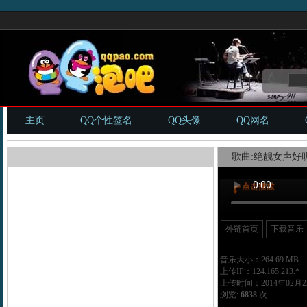
主页
QQ个性签名
QQ头像
QQ网名
歌曲:绝靓女声好听
外链首页
下载音乐
音乐大小：264.69 MB
上传IP：124.165.213.*
上传时间：2014年02月22
浏览:
6838
次