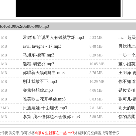
b510e1c986a2eb6d8b7/4085.mp3
常健鸿-谁说男人有钱就学坏.mp3
mc - 超
2 MB
5.33 MB
avril lavigne - 17.mp3
再找找.m
6 MB
8.48 MB
马旭东-卖萌.mp3
一步一个脚
4 MB
8.29 MB
迷程-胡碧乔.mp3
董小姐英文
7 MB
10.05 MB
你唱着天籁dj舞曲.mp3
王羽泽-再
4 MB
8.76 MB
别让我放不下.mp3
你不知道
2 MB
10.29 MB
突然好想你.mp3
错位节拍.
5 MB
4.06 MB
唯美歌曲花开半朵.mp3
张可儿-
8 MB
8.83 MB
民族娃娃-十面埋伏.mp3
明天的明
72 MB
7.81 MB
李策-我不怪你也不会恨你.mp3
你的温柔.
4 MB
5.88 MB
传提供分享,你可以将
dj版今生就要在一起.mp3
外链到QQ空间当成背景音乐.