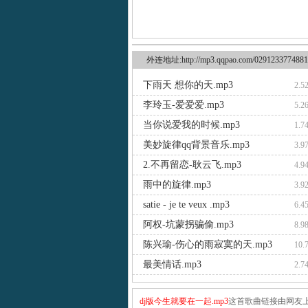
外连地址:http://mp3.qqpao.com/0291233774881
下雨天 想你的天.mp3
2.5
李玲玉-爱爱爱.mp3
5.2
当你说爱我的时候.mp3
1.7
美妙旋律qq背景音乐.mp3
3.9
2.不再留恋-耿云飞.mp3
4.9
雨中的旋律.mp3
3.9
satie - je te veux .mp3
6.4
阿权-坑蒙拐骗偷.mp3
8.9
陈兴瑜-伤心的雨寂寞的天.mp3
10.
最美情话.mp3
2.7
dj版今生就要在一起.mp3
这首歌曲链接由网友上