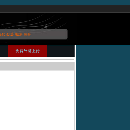
战歌
劲爆
喊麦
嗨吧
片
免费外链上传