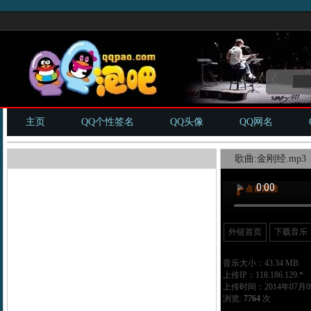
主页
QQ个性签名
QQ头像
QQ网名
歌曲:金刚经.mp3
外链首页
下载音乐
音乐大小：43.34 MB
上传IP：118.186.129.*
上传时间：2014年07月09
浏览:
7764
次