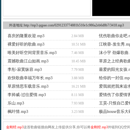
外连地址:http://mp3.qqpao.com/0291233774881b510e1c986a2eb6d8b7/3418.mp3
喜庆的隆重欢迎.mp3
忧伤歌曲你走吧.m
2.84 MB
裸爱好听的歌曲.mp3
江映蓉-发生秀.m
10.51 MB
唯美好听空间背景音乐.mp3
沫小宇 劲爆歌曲.
7.46 MB
震撼歌曲江山如画.mp3
草原之上经典歌曲.
10.45 MB
李彤-寂寞纵容.mp3
最爱的阳光女孩.m
7.79 MB
欢快歌曲幸福万年长.mp3
给你的一封信.mp
3.88 MB
草原情思车载音乐.mp3
爱我就把我来追求.
16.21 MB
李帅威-过往爱情.mp3
8.11 MB
乐山.mp3
王昊-只恨自己爱错
7.93 MB
枫叶情.mp3
极品house音乐大碟
3.23 MB
金刚经.mp3
这首歌曲链接由网友上传提供分享,你可以将
金刚经.mp3
外链到QQ空