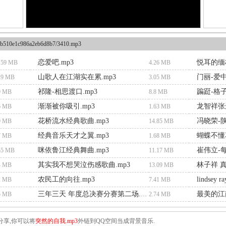
b510e1c986a2eb6d8b7/3410.mp3
恋爱吧.mp3
悦耳的缅桂
.59 MB
4.26 MB
山歌人在江湖实在累.mp3
门丽-爱中
29 MB
3.05 MB
祁隆-相思渡口.mp3
蹁跹-格子
9 MB
8.8 MB
渐渐被你吸引.mp3
6 MB
1.63 MB
花桥流水经典歌曲.mp3
冯晓荣-陕
9 MB
14.85 MB
经典音乐天才之翼.mp3
蝴蝶不懂花
7 MB
1.68 MB
咪依鲁江经典舞曲.mp3
55 MB
11.17 MB
其实我不想哭泣伤感歌曲.mp3
林子祥 真
4 MB
13.09 MB
农民工的向往.mp3
lindsey ra
2 MB
7.41 MB
最美的江南
5 MB
三年三天 年度总决赛分赛第二场.mp3
2.74 MB
分享,你可以将
突然的自我.mp3
外链到QQ空间当成背景音乐.