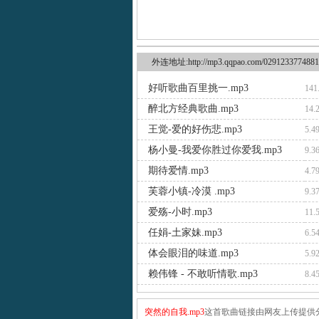
外连地址:http://mp3.qqpao.com/0291233774881
好听歌曲百里挑一.mp3
141
醉北方经典歌曲.mp3
14.
王觉-爱的好伤悲.mp3
5.4
杨小曼-我爱你胜过你爱我.mp3
9.3
期待爱情.mp3
4.7
芙蓉小镇-冷漠 .mp3
9.3
爱殇-小时.mp3
11.
任娟-土家妹.mp3
6.5
体会眼泪的味道.mp3
5.9
赖伟锋 - 不敢听情歌.mp3
8.4
突然的自我.mp3
这首歌曲链接由网友上传提供