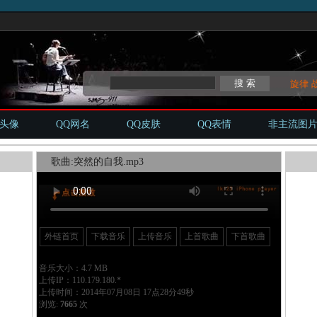
旋律
Q头像
QQ网名
QQ皮肤
QQ表情
非主流图
歌曲:突然的自我.mp3
外链首页
下载音乐
上传音乐
上首歌曲
下首歌曲
音乐大小：4.7 MB
上传IP：110.179.180.*
上传时间：2014年07月08日 17点28分49秒
浏览:
7665
次