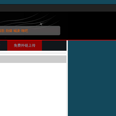
战歌
劲爆
喊麦
嗨吧
片
免费外链上传