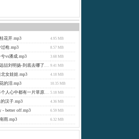
花开.mp3
4.95 MB
过枪.mp3
8.57 MB
兮vs潘成.mp3
3.68 MB
龙智祥张远喆刘明扬-到底去哪了.mp3
9.41 MB
北女娃娃.mp3
4.18 MB
的泪.mp3
10.35 MB
崔伟立-每个人心中都有一片草原.mp3
5.18 MB
的汉子.mp3
4.36 MB
y - better off.mp3
6.59 MB
雨.mp3
6.32 MB