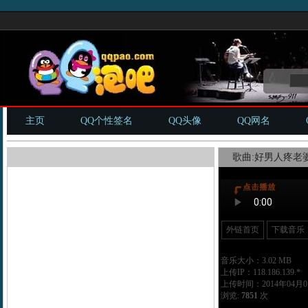
主页
QQ个性签名
QQ头像
QQ网名
歌曲:好男人疼老婆
外链首页
下载音乐
音乐大小：3.02 MB
上传IP：118.186.139.*
上传时间：2014年04月01
浏览:
7851
次