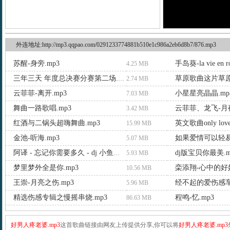
外连地址:http://mp3.qqpao.com/0291233774881b510e1c986a2eb6d8b7/876.mp3
苏醒-身旁.mp3
手岛葵-la vie en r
4.25 MB
草原歌曲这片草原.
三年三天 年度总决赛分赛第二场.mp3
2.74 MB
云菲菲-离开.mp3
小星星亮晶晶.mp
7.03 MB
舞曲一路歌唱.mp3
云菲菲、龙飞-月夜
3.42 MB
红酒与二锅头超嗨舞曲.mp3
英文歌曲only love
15.99 MB
金池-听海.mp3
5.07 MB
dj版宝贝你最美.m
阿译 - 忘记你需要多久 - dj 小鱼儿 extended mix.mp3
5.93 MB
梦里梦外全是你.mp3
栾添翔-心中的好姑
10.56 MB
王崇-月亮之伤.mp3
经不起的爱伤感车
5.96 MB
精选伤感专辑之慢摇串烧.mp3
程鸣-忆.mp3
86.63 MB
好男人疼老婆.mp3
这首歌曲链接由网友上传提供分享,你可以将
好男人疼老婆.mp3