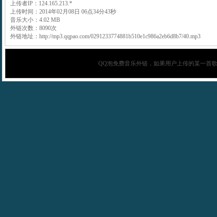
上传者IP：124.165.213.*
上传时间：2014年02月08日 06点34分43秒
音乐大小：4.02 MB
外链次数：8090次
外链地址：http://mp3.qqpao.com/0291233774881b510e1c986a2eb6d8b7/40.mp3
QQ泡
免费音乐外链，如果用户上传的某一首歌