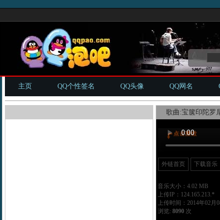
主页
QQ个性签名
QQ头像
QQ网名
歌曲:宝箧印陀罗尼
外链首页
下载音乐
音乐大小：4.02 MB
上传IP：124.165.213.*
上传时间：2014年02月08
浏览:
8090
次