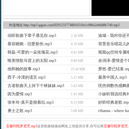
外连地址:http://mp3.qqpao.com/0291233774881b510e1c986a2eb6d8b7/40.mp3
动听歌曲下辈子遇见你.mp3
渝城 - 我对你还
2.36 MB
慕容晓晓 - 旧爱新伤.mp3
背景音乐唱花儿的
9.76 MB
韩磊-可爱的一朵玫瑰花.mp3
珉珉qq空间专属电
4.92 MB
唯美情歌马背上的太阳.mp3
余润泽-爱情是个坏
9.09 MB
他和她的故事.mp3
梦然-爱已结束.m
25.44 MB
西子-冷漠的谎言.mp3
最美中国人.mp3
5.21 MB
古老歌曲天上掉下个林妹妹.mp3
忧伤倒数伤感舞曲.
5.02 MB
因为爱情.mp3
小妹听我说经典对
1.92 MB
张冬玲-真不是闹着玩.mp3
好听经典老歌.mp
9.13 MB
勇士之歌.mp3
rihanna - where h
5.08 MB
宝箧印陀罗尼咒.mp3
这首歌曲链接由网友上传提供分享,你可以将
宝箧印陀罗尼咒.