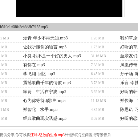
b510e1c986a2eb6d8b7/155.mp3
炫青 年少不再无知.mp3
我和草原
35 MB
1.93 MB
让我听懂你的语言.mp3
好听的草
7 MB
1.75 MB
小良-我不是一个好的男人.mp3
至亲友们
5 MB
31.16 MB
有你在.mp3
凤凰传奇 
9 MB
7.38 MB
李飞翔-回忆.mp3
孙子涵-冻
7 MB
6.45 MB
震撼歌曲千年的情依.mp3
乐言-牵挂
2 MB
3.78 MB
家蔚 - 生活在宁波.mp3
好听的韩语
4 MB
3.62 MB
心为你等待dj歌曲.mp3
郑俊海 -
3 MB
11.18 MB
郑智化 - 水手.mp3
陈思诺-习
91 MB
4.84 MB
经典歌曲现实诱惑.mp3
好听的恋
5 MB
3.02 MB
提供分享,你可以将
汪峰-怒放的生命.mp3
外链到QQ空间当成背景音乐.