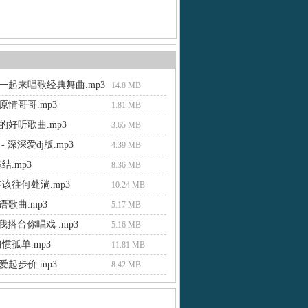
一起来唱歌经典舞曲.mp3
14.8 MB
原情哥哥.mp3
1.81 MB
的好听歌曲.mp3
3.65 MB
- 深深爱dj版.mp3
4.39 MB
结.mp3
8.36 MB
该往何处淌.mp3
10.24 MB
歌曲.mp3
5.17 MB
 我搭台你唱戏 .mp3
5.16 MB
惯孤单.mp3
11.81 MB
爱起步价.mp3
8.42 MB