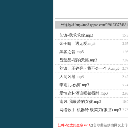
外连地址:http://mp3.qqpao.com/0291233774881
艺涛-我求求你.mp3
15.
金子晴 - 遇见爱.mp3
3.6
黑客之音.mp3
1.9
吕莹晶-唱响天籁.mp3
7.8
刘涛、王铮亮 - 我不会一个人.mp3
2.7
人间凶器.mp3
2.4
李雨儿-伤河.mp3
5.7
爱情这杯酒谁喝都得醉.mp3
2.9
南风-我最爱的女孩.mp3
10.
网络歌手-机器铃 砍菜刀(张卫).mp3
7.7
汪峰-怒放的生命.mp3
这首歌曲链接由网友上传