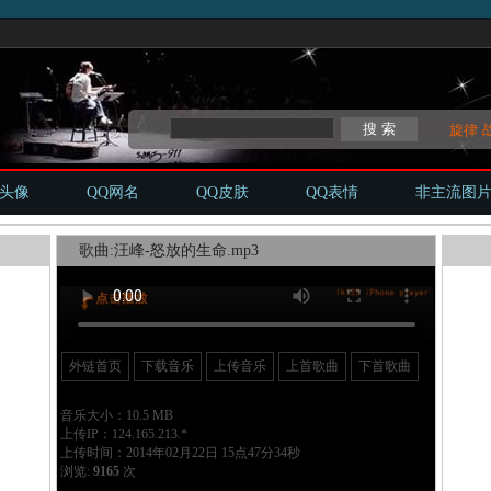
旋律
Q头像
QQ网名
QQ皮肤
QQ表情
非主流图
歌曲:汪峰-怒放的生命.mp3
外链首页
下载音乐
上传音乐
上首歌曲
下首歌曲
音乐大小：10.5 MB
上传IP：124.165.213.*
上传时间：2014年02月22日 15点47分34秒
浏览:
9165
次