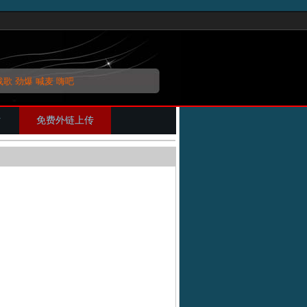
战歌
劲爆
喊麦
嗨吧
片
免费外链上传