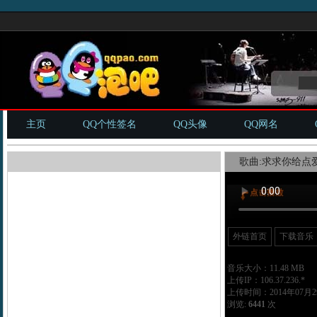
主页
QQ个性签名
QQ头像
QQ网名
歌曲:求求你给点爱d
外链首页
下载音乐
音乐大小：11.48 MB
上传IP：106.37.236.*
上传时间：2014年07月29
浏览:
6441
次