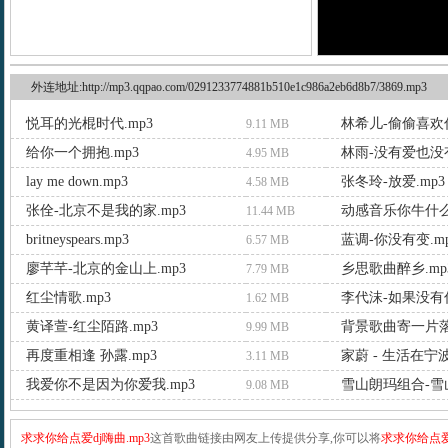
外连地址:http://mp3.qqpao.com/0291233774881b510e1c986a2eb6d8b7/3869.mp3
悦耳的光棍时代.mp3
林希儿-偷偷喜欢你
9.11 MB
给你一个拥抱.mp3
林雨-没有爱也没有
4.95 MB
lay me down.mp3
张冬玲-放爱.mp3
4.58 MB
张佺-北京不是我的家.mp3
动感音乐你牛什么
11.44 MB
britneyspears.mp3
蓝调-你没有变.m
6.57 MB
廖芊芊-北京的金山上.mp3
乡思歌曲醉乡.mp
7.79 MB
红尘情歌.mp3
李代沫-如果没有你
1.62 MB
黄译萱-红尘陌路.mp3
背景歌曲寄一片落
9.99 MB
再度重相逢 孙露.mp3
家蔚 - 生活在宁波
3.11 MB
我爱你不是因为你爱我.mp3
雪山朗玛组合-雪山
9.08 MB
求求你给点爱dj嗨曲.mp3
这首歌曲链接由网友上传提供分享,你可以将
求求你给点爱d