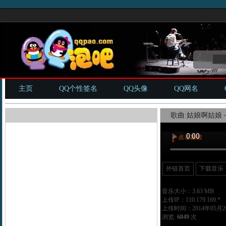
主页
QQ个性签名
QQ头像
QQ网名
歌曲:姑娘啊姑娘－
外链首页
下载音乐
音乐大小：3.63 MB
上传IP：110.179.169.*
上传时间：2014年05月26
浏览:
6849
次