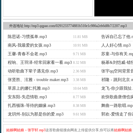
外连地址:http://mp3.qqpao.com/0291233774881b510e1c986a2eb6d8b7/2207.mp3
陈思诺-习惯孤单.mp3
告诉自己忘了他.m
11.81 MB
南风-我最爱的女孩.mp3
人人好心情.mp3
10.91 MB
王馨-青春不会老.mp3
苏童-与你有关.m
9.71 MB
程响、王羽泽-经常回家看一看.mp3
杨幂&刘恺威-错怪
8.32 MB
动听歌曲下辈子遇见你.mp3
张宇qq空间背景音
2.36 MB
张贤胜、泫雅 - trouble maker.mp3
祁隆 - 跳到北京.m
3.38 MB
草原上的娜仁托雅.mp3
龙飞-你少跟我扯.
10.64 MB
安东阳-失恋情歌.mp3
欢快歌曲唐僧也疯
8.77 MB
扎西顿珠-等待的姻缘.mp3
舞曲一路歌唱.mp
8.38 MB
龙玥州-别以为那是你的爱.mp3
郭欢-爱情走了你还
9.61 MB
姑娘啊姑娘－张宇轩.mp3
这首歌曲链接由网友上传提供分享,你可以将
姑娘啊姑娘－