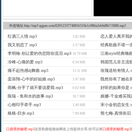
外连地址:http://mp3.qqpao.com/0291233774881b510e1c986a2eb6d8b7/3080.mp3
红酒三人情.mp3
恋人爱人离开我的人
3.82 MB
我又初恋了.mp3
经典歌曲不堪一击.
3.57 MB
李明翰-别让爱的伤悲陪你流泪.mp3
江南style经典嗨曲
10.79 MB
冷峰-心痛的爱.mp3
韩国范儿非主流歌
8.54 MB
痛不起伤感dj舞曲.mp3
玫瑰送给有情人.m
13.31 MB
栾添翔-心中的好姑娘.mp3
既然你有了她在身
3.97 MB
雨枫-分手了就不要说爱我.mp3
好听的如果你是.m
6.02 MB
陈瑞 - 鱼和水的故事.mp3
姬娜-千金难买我愿
10.7 MB
心相印手牵手.mp3
宋小金初恋女生.m
3.49 MB
格格-归乡.mp3
熊七梅-真情依旧.
7.99 MB
口袋里的秘密.mp3
这首歌曲链接由网友上传提供分享,你可以将
口袋里的秘密.mp3