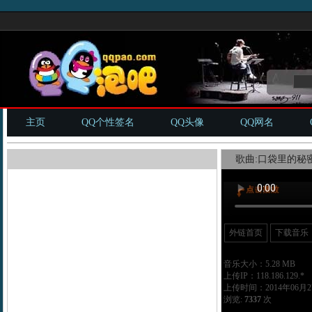
主页
QQ个性签名
QQ头像
QQ网名
歌曲:口袋里的秘密
外链首页
下载音乐
音乐大小：5.28 MB
上传IP：118.186.129.*
上传时间：2014年06月27
浏览:
7337
次