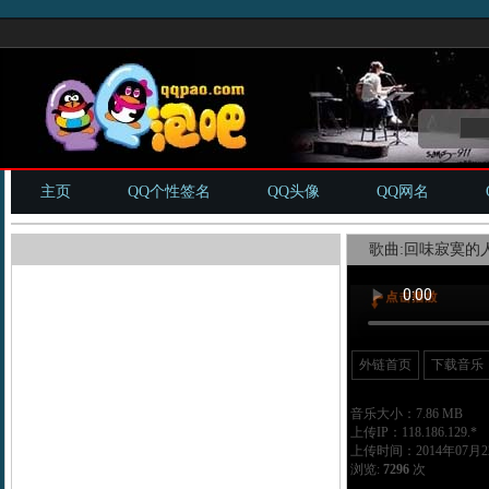
主页
QQ个性签名
QQ头像
QQ网名
歌曲:回味寂寞的人
外链首页
下载音乐
音乐大小：7.86 MB
上传IP：118.186.129.*
上传时间：2014年07月22
浏览:
7296
次