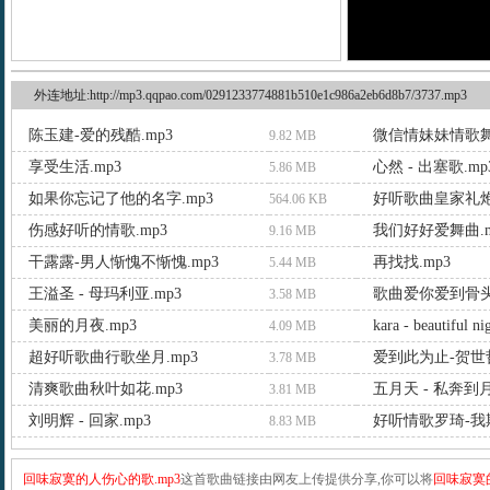
外连地址:http://mp3.qqpao.com/0291233774881b510e1c986a2eb6d8b7/3737.mp3
陈玉建-爱的残酷.mp3
微信情妹妹情歌舞
9.82 MB
享受生活.mp3
心然 - 出塞歌.mp
5.86 MB
如果你忘记了他的名字.mp3
好听歌曲皇家礼炮.
564.06 KB
伤感好听的情歌.mp3
我们好好爱舞曲.m
9.16 MB
干露露-男人惭愧不惭愧.mp3
再找找.mp3
5.44 MB
王溢圣 - 母玛利亚.mp3
歌曲爱你爱到骨头
3.58 MB
美丽的月夜.mp3
kara - beautiful n
4.09 MB
超好听歌曲行歌坐月.mp3
爱到此为止-贺世哲
3.78 MB
清爽歌曲秋叶如花.mp3
五月天 - 私奔到月
3.81 MB
刘明辉 - 回家.mp3
好听情歌罗琦-我期
8.83 MB
回味寂寞的人伤心的歌.mp3
这首歌曲链接由网友上传提供分享,你可以将
回味寂寞的