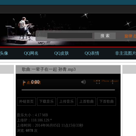
旋律
Q头像
QQ网名
QQ皮肤
QQ表情
非主流图
歌曲:一辈子在一起 孙青.mp3
外链首页
下载音乐
上传音乐
上首歌曲
下首歌曲
音乐大小：4.17 MB
上传IP：118.186.129.*
上传时间：2014年06月05日 11点15分33秒
浏览:
6978
次