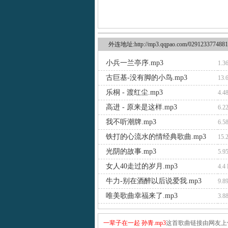
外连地址:http://mp3.qqpao.com/0291233774881
小兵一兰亭序.mp3
1.3
古巨基-没有脚的小鸟.mp3
13.
乐桐 - 渡红尘.mp3
4.4
高进 - 原来是这样.mp3
6.2
我不听潮牌.mp3
6.5
铁打的心流水的情经典歌曲.mp3
15.
光阴的故事.mp3
5.9
女人40走过的岁月.mp3
4.4
牛力-别在酒醉以后说爱我.mp3
9.8
唯美歌曲幸福来了.mp3
3.8
一辈子在一起 孙青.mp3
这首歌曲链接由网友上