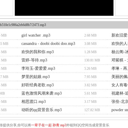
b510e1c986a2eb6d8b7/2473.mp3
girl watcher .mp3
新欢旧爱.
6 MB
2.68 MB
cassandra - doobi doobi doo.mp3
欢快的人在
65 MB
3.08 MB
欢快的我和你.mp3
杨云阁-冰
8 MB
1.28 MB
雷婷-等待.mp3
邓紫棋 -
2 MB
130.81 MB
李玲玉-爱爱爱.mp3
孝琳 - 再
8 MB
5.26 MB
梦里的姑娘.mp3
美丽的佩枯
27 MB
7.95 MB
好听经典老歌.mp3
女人有毒
5 MB
3.82 MB
蓝色激情风潮来袭.mp3
祝建林-追
 MB
5.61 MB
相思渡口.mp3
张佺-北京
9 MB
3.17 MB
动听的qq背景音乐.mp3
powder s
8 MB
127.82 MB
传提供分享,你可以将
一辈子在一起 孙青.mp3
外链到QQ空间当成背景音乐.