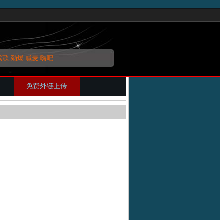
战歌
劲爆
喊麦
嗨吧
片
免费外链上传