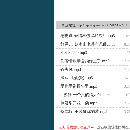
外连地址:http://mp3.qqpao.com/0291233774881
纪晓斌-爱情不值得我流泪.mp3
10.
好男儿_赵本山老兵主题曲.mp3
8.8
895937779.mp3
1.2
伤感情歌亲爱的你走了.mp3
2.2
钗头凤.mp3
7.5
淑熙 - 啦啦啦.mp3
748
爱你爱到骨头里.mp3
3.3
dj骏仔 一个人的情人节.mp3
10.
伴君常开花一朵.mp3
2.2
蔡国权_不装饰你的梦.mp3
3.7
超好听歌曲行歌坐月.mp3
这首歌曲链接由网友