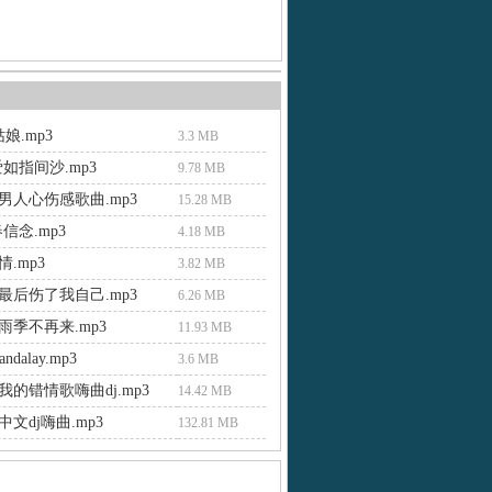
娘.mp3
3.3 MB
如指间沙.mp3
9.78 MB
男人心伤感歌曲.mp3
15.28 MB
信念.mp3
4.18 MB
.mp3
3.82 MB
最后伤了我自己.mp3
6.26 MB
雨季不再来.mp3
11.93 MB
andalay.mp3
3.6 MB
的错情歌嗨曲dj.mp3
14.42 MB
文dj嗨曲.mp3
132.81 MB