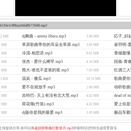
b510e1c986a2eb6d8b7/5046.mp3
dj舞曲 - anima libera.mp3
応子_好姑
52 MB
3.66 MB
草原歌曲带你的耳朵去草原.mp3
崔羽明-爱
6 MB
3.83 MB
冷漠-相思语.mp3
香烟最懂
5 MB
9.81 MB
张杰 - 爱什么稀罕.mp3
段炼-青春
4 MB
4.34 MB
熊大-谁也不是谁的谁.mp3
红酒三人情
9 MB
7.03 MB
温岚 - 傻瓜.mp3
歌曲爱你
.3 KB
10.53 MB
爱不在就放手.mp3
动听歌曲
3 MB
2.08 MB
吉特巴- 天上有没有北大荒.mp3
dead of m
8 MB
4.82 MB
荷花颂(竹笛).mp3
爱上你是我
9 MB
4.02 MB
dj版你是我的最爱.mp3
极品车载中
1 MB
3.45 MB
上传提供分享,你可以将
超好听歌曲行歌坐月.mp3
外链到QQ空间当成背景音乐.