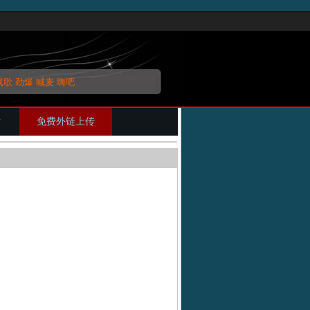
战歌
劲爆
喊麦
嗨吧
片
免费外链上传