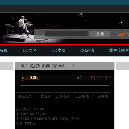
旋律
Q头像
QQ网名
QQ皮肤
QQ表情
非主流图
歌曲:超好听歌曲行歌坐月.mp3
外链首页
下载音乐
上传音乐
上首歌曲
下首歌曲
音乐大小：3.78 MB
上传IP：106.37.236.*
上传时间：2014年09月24日 17点54分53秒
浏览:
7271
次