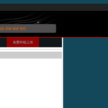
战歌
劲爆
喊麦
嗨吧
片
免费外链上传