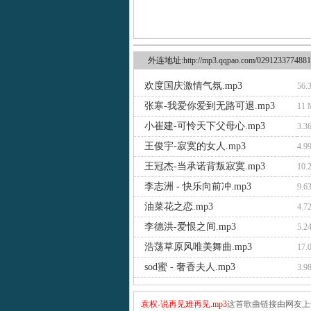
外连地址:http://mp3.qqpao.com/0291233774881
欢度国庆激情气氛.mp3
56.
张寒-我爱你爱到无路可退.mp3
11
小崔建-可怜天下父母心.mp3
3.3
王俊宇-寂寞的女人.mp3
4.9
王冠杰-当承诺背叛寂寞.mp3
10.
李志洲 - 快乐向前冲.mp3
9.6
油菜花之恋.mp3
4.7
李德洪-爱恨之间.mp3
5.2
浩荡草原风唯美舞曲.mp3
17.
sod蜜 - 奢香夫人.mp3
3.9
袁权-说再见难再见.mp3
这首歌曲链接由网友上