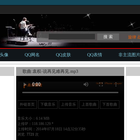
旋律
Q头像
QQ网名
QQ皮肤
QQ表情
非主流图
歌曲:袁权-说再见难再见.mp3
外链首页
下载音乐
上传音乐
上首歌曲
下首歌曲
音乐大小：6.14 MB
上传IP：118.186.129.*
上传时间：2014年07月18日 14点32分35秒
浏览:
7721
次