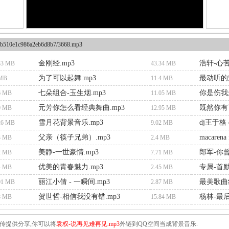
b510e1c986a2eb6d8b7/3668.mp3
金刚经.mp3
浩轩-心苦
33 MB
43.34 MB
为了可以起舞.mp3
最动听的
 MB
11.4 MB
七朵组合-玉生烟.mp3
你是伤我
6 MB
11.05 MB
元芳你怎么看经典舞曲.mp3
既然你有
9 MB
12.95 MB
雪月花背景音乐.mp3
dj王于格 q
26 MB
9.02 MB
父亲（筷子兄弟）.mp3
macarena 
3 MB
2.4 MB
美静-一世豪情.mp3
郎军-你曾
2 MB
7.71 MB
优美的青春魅力.mp3
专属-首励
4 MB
2.45 MB
丽江小倩 - 一瞬间.mp3
最美歌曲红
01 MB
2.87 MB
贺世哲-相信我没有错.mp3
杨林-最后
8 MB
15.84 MB
传提供分享,你可以将
袁权-说再见难再见.mp3
外链到QQ空间当成背景音乐.