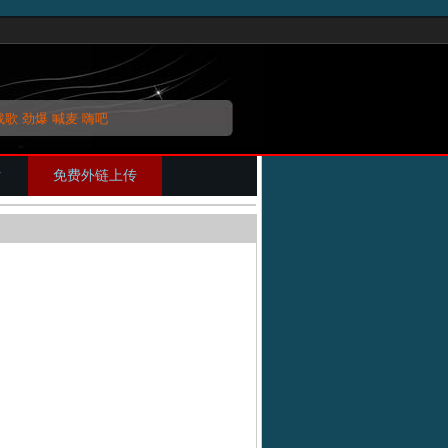
战歌
劲爆
喊麦
嗨吧
片
免费外链上传