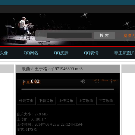
旋律
Q头像
QQ网名
QQ皮肤
QQ表情
非主流图
歌曲:dj王于格 qq1971946399.mp3
外链首页
下载音乐
上传音乐
上首歌曲
下首歌曲
音乐大小：27.9 MB
上传IP：60.191.1.*
上传时间：2014年06月23日 22点24分35秒
浏览:
6175
次