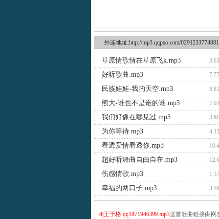
外连地址:http://mp3.qqpao.com/0291233774881
草原情歌情在草原飞k.mp3
3.6
好听歌曲.mp3
7.7
民族娃娃-我的天空.mp3
8.8
熊大-谁也不是谁的谁.mp3
7.0
我们好像在哪见过.mp3
3 
为你等待.mp3
4.1
看透爱情看透你.mp3
10.
超好听舞曲自由自在.mp3
12.
伤感情歌.mp3
1.3
幸福的两口子.mp3
3.5
dj王于格 qq1971946399.mp3
这首歌曲链接由网