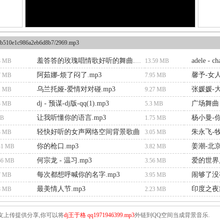
b510e1c986a2eb6d8b7/2969.mp3
adele - c
3 MB
羞答答的玫瑰唱情歌好听的舞曲.mp3
13.59 MB
阿茹娜-烦了闷了.mp3
馨予-女人
7 MB
7.95 MB
乌兰托娅-爱情对对碰.mp3
张媛媛-大
1 MB
9.27 MB
dj - 预谋-dj版-qq(1).mp3
广场舞曲 
3 MB
5.3 MB
让我听懂你的语言.mp3
杨小曼-
MB
1.75 MB
轻快好听的女声网络空间背景歌曲
朱永飞-牧
3 MB
3.05 MB
你的枪口.mp3
姜潮-北京
41 MB
3.82 MB
何宗龙 - 温习.mp3
爱的世界只
66 MB
3.56 MB
每次都想呼喊你的名字.mp3
闹够了没
7 MB
3.95 MB
最美情人节.mp3
印度之夜舞
8 MB
2.23 MB
友上传提供分享,你可以将
dj王于格 qq1971946399.mp3
外链到QQ空间当成背景音乐.