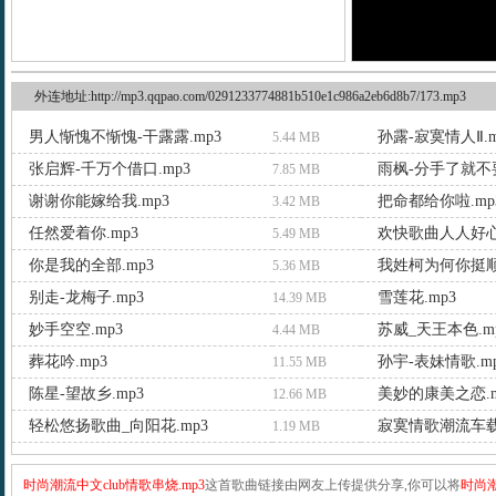
外连地址:http://mp3.qqpao.com/0291233774881b510e1c986a2eb6d8b7/173.mp3
男人惭愧不惭愧-干露露.mp3
孙露-寂寞情人Ⅱ.m
5.44 MB
张启辉-千万个借口.mp3
雨枫-分手了就不要
7.85 MB
谢谢你能嫁给我.mp3
把命都给你啦.mp
3.42 MB
任然爱着你.mp3
欢快歌曲人人好心
5.49 MB
你是我的全部.mp3
我姓柯为何你挺顺 
5.36 MB
别走-龙梅子.mp3
雪莲花.mp3
14.39 MB
妙手空空.mp3
苏威_天王本色.m
4.44 MB
葬花吟.mp3
孙宇-表妹情歌.m
11.55 MB
陈星-望故乡.mp3
美妙的康美之恋.m
12.66 MB
轻松悠扬歌曲_向阳花.mp3
寂寞情歌潮流车载
1.19 MB
时尚潮流中文club情歌串烧.mp3
这首歌曲链接由网友上传提供分享,你可以将
时尚潮