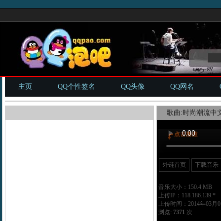
主页
QQ个性签名
QQ头像
QQ网名
歌曲:时尚潮流中文c
外链首页
下载音乐
音乐大小：150.4 MB
上传IP：118.186.139.*
上传时间：2014年03月01
浏览:
7371
次