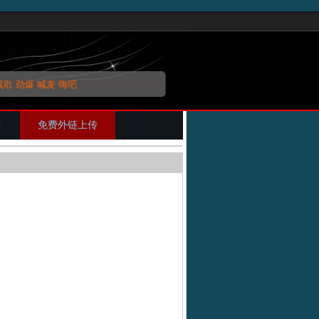
战歌
劲爆
喊麦
嗨吧
片
免费外链上传