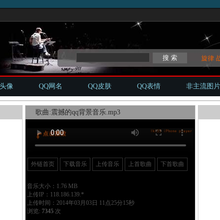
旋律
Q头像
QQ网名
QQ皮肤
QQ表情
非主流图
歌曲:震撼的qq背景音乐.mp3
外链首页
下载音乐
上传音乐
上首歌曲
下首歌曲
音乐大小：1.76 MB
上传IP：118.186.139.*
上传时间：2014年03月03日 11点25分15秒
浏览:
7345
次