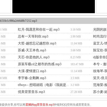
b510e1c986a2eb6d8b7/212.mp3
红月-我愿意和你在一起.mp3
光阴的故事
31 MB
3.18 MB
总有一天等到你.mp3
时尚流行我
9 MB
3.99 MB
大哲-越想忘记越想你.mp3
蓝芷儿-情
6 MB
11.04 MB
苏威-天王本色.mp3
陈宝欣-我
2 MB
3.68 MB
天芯-你是他的人.mp3
dj版非你
9 MB
8.23 MB
原装车载cd之都市的伤感.mp3
本兮 - 
8 MB
183.47 MB
大漠-爱情渡口.mp3
徐海琴-我
5 MB
11.14 MB
李宇春-企鹅舞.mp3
笑天-倍儿
68 MB
3.5 MB
范海荣-痴
7 MB
tfboys - 想唱就唱（电影《我就是我》主题曲）.mp3
3.2 MB
优美背景音乐.mp3
苏小麦-姑
6 MB
27.28 MB
传提供分享,你可以将
震撼的qq背景音乐.mp3
外链到QQ空间当成背景音乐.