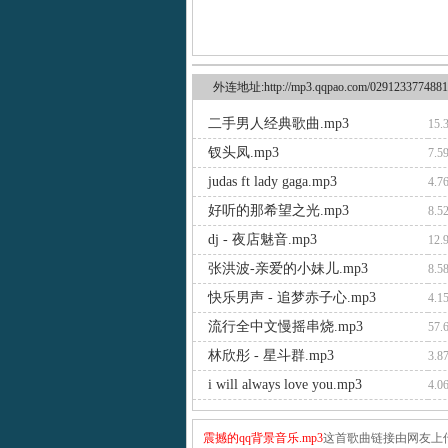
外连地址:http://mp3.qqpao.com/0291233774881
二手男人经典歌曲.mp3
15.
钗头凤.mp3
7.5
judas ft lady gaga.mp3
4.7
好听的那希望之光.mp3
8.5
dj - 夜店魅音.mp3
12.
张洪波-亲爱的小妹儿.mp3
8.5
快乐男声 - 追梦赤子心.mp3
4.1
流行全中文慢摇串烧.mp3
57.
林欣彤 - 星斗群.mp3
3.8
i will always love you.mp3
4.0
震撼的qq背景音乐.mp3
这首歌曲链接由网友上