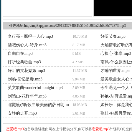
外连地址:http://mp3.qqpao.com/0291233774881b510e1c986a2eb6d8b7/2873.mp3
李行亮 - 愿得一人心.mp3
好听节奏.mp3
10.76 MB
酒吧伤心人-转身.mp3
火焰情歌好听的车
8.17 MB
自由自在.mp3
心换心-张寒.mp3
9 MB
好听经典歌曲.mp3
南风-什么原因让你
4.2 MB
好听的卖花姑娘.mp3
才睡的世界.mp3
11.37 MB
刘畅-回忆是毒.mp3
最美歌曲女人心.m
9.94 MB
英文歌曲wonderful tonight.mp3
今生遇见一个人-杨
5.09 MB
刘隋山-花样年华.mp3
孙艳-别再说爱.m
4.05 MB
dj震撼好听歌曲最美丽的萨日朗.mp3
18.03 MB
安静的走开.mp3
张佳-好想再爱你.
3.61 MB
恋爱吧.mp3
这首歌曲链接由网友上传提供分享,你可以将
恋爱吧.mp3
外链到QQ空