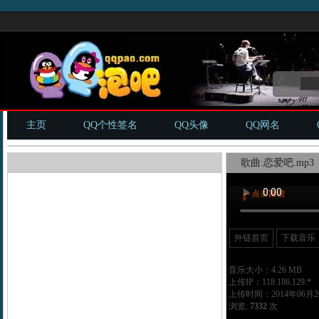
主页
QQ个性签名
QQ头像
QQ网名
歌曲:恋爱吧.mp3
外链首页
下载音乐
音乐大小：4.26 MB
上传IP：118.186.129.*
上传时间：2014年06月20
浏览:
7332
次