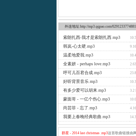
外连地址:http://mp3.qqpao.com/0291233774881
索朗扎西-我才是索朗扎西.mp3
10.
韩岚-心太硬.mp3
9.1
温柔地爱我.mp3
10.
全素妍 - perhaps love.mp3
2.6
呼可儿百君合成.mp3
23.
好听背景音乐.mp3
10.
有多少爱可以胡来.mp3
3.2
蒙面哥 - 一亿个伤心.mp3
10.
尚芸菲 - 忘了.mp3
4.1
我要上春晚经典歌曲.mp3
14.
群星 - 2014 last christmas .mp3
这首歌曲链接由网