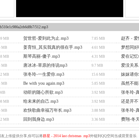
b510e1c986a2eb6d8b7/512.mp3
贺世哲-爱到此为止.mp3
赵齐 - 
59 MB
7.85 MB
姜育恒_其实我真的很在乎.mp3
梦想同好
6 MB
4.61 MB
斯琴高丽-傻子.mp3
爱在记忆中
48 MB
4.31 MB
唐冰冰-草原的传说mp3
爱没关系.
3 MB
9.7 MB
张冬玲-一生爱你.mp3
妹妹请你爱
82 MB
15.6 MB
Be with you again.mp3
虽然不能再
3 MB
5.85 MB
动听的随心所欲.mp3
张冬玲-真
 MB
3.92 MB
给未来的自己.mp3
还是开不了
08 MB
3.92 MB
欢快歌曲幸福万年长.mp3
张冬玲-真
6 MB
3.88 MB
回到我身边.mp3
费翔-冬天
32 MB
3.36 MB
友上传提供分享,你可以将
群星 - 2014 last christmas .mp3
外链到QQ空间当成背景音乐.