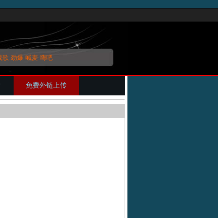
战歌
劲爆
喊麦
嗨吧
片
免费外链上传