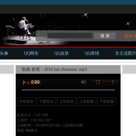
旋律
Q头像
QQ网名
QQ皮肤
QQ表情
非主流图
歌曲:群星 - 2014 last christmas .mp3
外链首页
下载音乐
上传音乐
上首歌曲
下首歌曲
音乐大小：3.47 MB
上传IP：118.186.139.*
上传时间：2014年03月14日 11点08分16秒
浏览:
9344
次