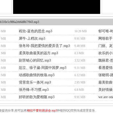
b510e1c986a2eb6d8b7/943.mp3
程欣-蓝色的思念.mp3
郁可唯-时
9 MB
10.29 MB
犀牛-上档次.mp3
网络歌手 
7 MB
9.91 MB
张冬玲-我把爱情的爱弄丢了.mp3
门丽、龙飞
6 MB
9.48 MB
柔美歌曲最美的远方.mp3
欢乐的小逗
2 MB
8.3 MB
刻苦铭心的回忆.mp3
魏丽君-想
4 MB
3.52 MB
彭立、徐子崴-同圆中国梦.mp3
看透爱情看
4 MB
9.31 MB
动感歌曲情的牧场.mp3
张晓明-路
9 MB
6.12 MB
背景音乐一条河.mp3
最美歌曲
2 MB
2.95 MB
张丹锋-不习惯.mp3
美好情缘
7 MB
6.8 MB
好听的歌为爱相随.mp3
we are on
4 MB
9.91 MB
传提供分享,你可以将
相信不要轻易误会.mp3
外链到QQ空间当成背景音乐.