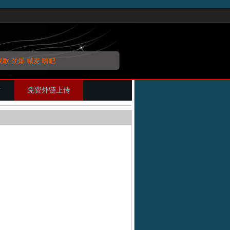
战歌
劲爆
喊麦
嗨吧
片
免费外链上传