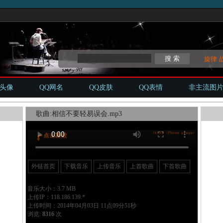
旋律
Q头像
QQ网名
QQ皮肤
QQ表情
非主流图
歌曲:相信不要轻易误会.mp3
外链首页
下载音乐
上传音乐
上首歌曲
下首歌曲
音乐大小：3.7 MB
上传IP：118.186.139.*
上传时间：2014年04月03日 11点09分51秒
浏览:
8316
次