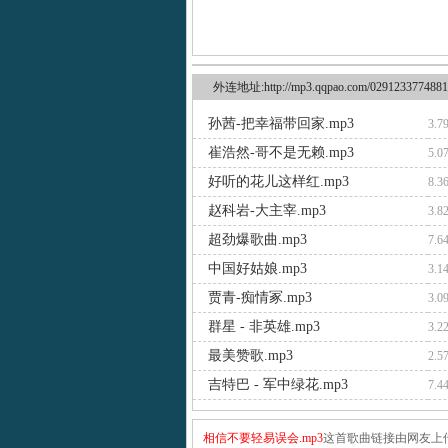
外连地址:http://mp3.qqpao.com/0291233774881
孙茜-把幸福带回家.mp3
3.7
崔浩然-哥不是无赖.mp3
5.0
好听的花儿这样红.mp3
8.3
赵科岩-大主宰.mp3
3.8
超劲爆歌曲.mp3
7.6
中国好姑娘.mp3
3.1
贾青-痴情冢.mp3
3.0
群星 - 非英雄.mp3
3.2
最美赞歌.mp3
2.5
吉特巴 - 军中绿花.mp3
7.4
相信不要轻易误会.mp3
这首歌曲链接由网友上