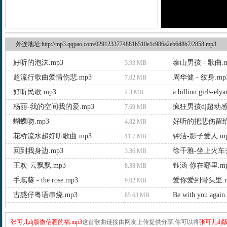
外连地址:http://mp3.qqpao.com/0291233774881b510e1c986a2eb6d8b7/2858.mp3
好听的泡沫.mp3
泰山男孩 - 歌曲.m
3.93 MB
超流行歌曲爱情伤悲.mp3
周华健 - 纹身.mp
7.02 MB
好听民歌.mp3
a billion girls-ely
2.3 MB
杨丽-我的空间我的爱.mp3
疯狂男孩dj超动感
7.69 MB
蝴蝶吻.mp3
好听的把悲伤留给
4.82 MB
花桥流水超好听歌曲.mp3
钟洁-影子爱人.m
11.7 MB
回到我身边.mp3
徐千雅-坐上火车去
3.36 MB
王欢-云飘飘.mp3
钰涵-你在哪里.m
8.38 MB
手嶌葵 - the rose.mp3
爱你爱到骨头里.m
9.02 MB
古惑仔粤语串烧.mp3
Be with you again
85.63 MB
张可儿dj版微信惹的祸.mp3
这首歌曲链接由网友上传提供分享,你可以将
张可儿dj