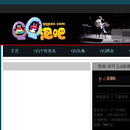
主页
QQ个性签名
QQ头像
QQ网名
歌曲:张可儿dj版微
外链首页
下载音乐
音乐大小：17.34 MB
上传IP：118.186.129.*
上传时间：2014年06月19
浏览:
7484
次