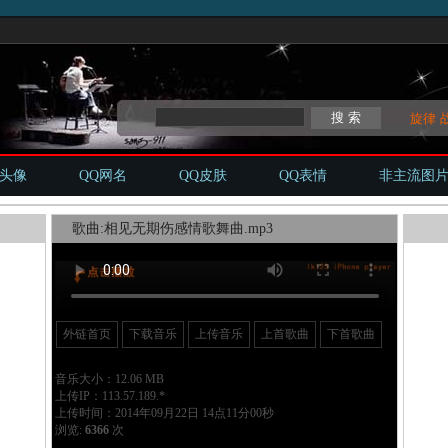
旋律
Q头像
QQ网名
QQ皮肤
QQ表情
非主流图
歌曲:相见无期伤感情歌舞曲.mp3
外链首页
下载音乐
上传音乐
上首歌曲
下首歌曲
音乐大小：12.06 MB
上传IP：113.57.189.*
上传时间：2014年09月22日 14点11分00秒
浏览:
6366
次