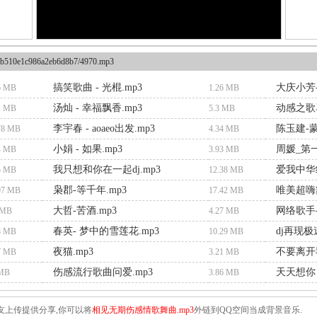
b510e1c986a2eb6d8b7/4970.mp3
搞笑歌曲 - 光棍.mp3
大庆小芳-
6 MB
1.26 MB
汤灿 - 幸福飘香.mp3
动感之歌
2 MB
5.3 MB
李宇春 - aoaeo出发.mp3
陈玉建-蒙
78 MB
4.34 MB
小娟 - 如果.mp3
周媛_第一
4 MB
3.93 MB
我只想和你在一起dj.mp3
爱我中华
5 MB
12.38 MB
枭郡-等千年.mp3
唯美超嗨
97 MB
17.42 MB
大哲-苦酒.mp3
网络歌手-
 MB
4.27 MB
春英- 梦中的雪莲花.mp3
dj再现极
8 MB
10.29 MB
夜猫.mp3
不要离开
7 MB
3.21 MB
伤感流行歌曲问爱.mp3
天天想你 
 MB
3.86 MB
友上传提供分享,你可以将
相见无期伤感情歌舞曲.mp3
外链到QQ空间当成背景音乐.