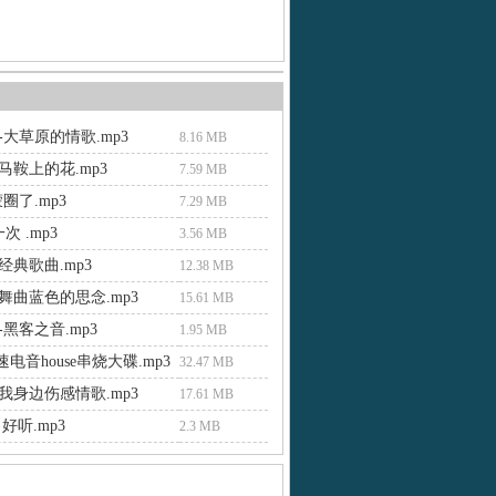
大草原的情歌.mp3
8.16 MB
马鞍上的花.mp3
7.59 MB
圈了.mp3
7.29 MB
次 .mp3
3.56 MB
经典歌曲.mp3
12.38 MB
舞曲蓝色的思念.mp3
15.61 MB
黑客之音.mp3
1.95 MB
速电音house串烧大碟.mp3
32.47 MB
我身边伤感情歌.mp3
17.61 MB
好听.mp3
2.3 MB