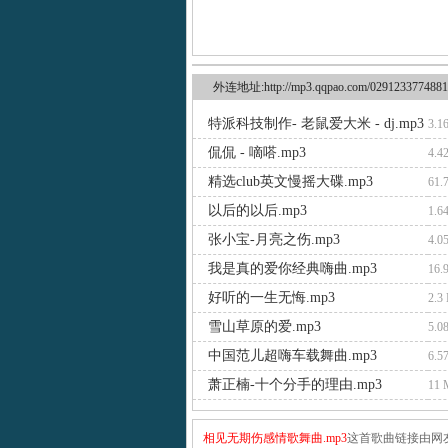
外连地址:http://mp3.qqpao.com/0291233774881
特派科技制作- 老鼠爱大米 - dj.mp3
3.1
侃侃 - 嘀嗒.mp3
4.4
精选club英文慢摇大碟.mp3
61.
以后的以后.mp3
1.6
张小宝-月亮之伤.mp3
4.0
我是真的爱你经典嗨曲.mp3
16.
好听的一生无悔.mp3
2.3
雪山草原的爱.mp3
5.0
中国范儿超嗨车载舞曲.mp3
6.5
萧正楠-十个分手的理由.mp3
11
相见无期伤感情歌舞曲.mp3
这首歌曲链接由网