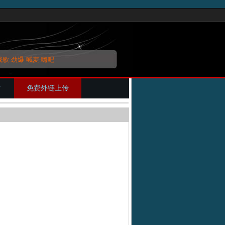
战歌
劲爆
喊麦
嗨吧
片
免费外链上传