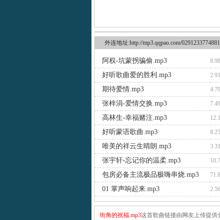
外连地址:http://mp3.qqpao.com/0291233774881
阿权-坑蒙拐骗偷.mp3
8.9
好听歌曲爱的胜利.mp3
2.9
期待爱情.mp3
4.7
张梓涓-爱情交换.mp3
7.4
高林生-幸福赌注.mp3
12.
好听蒙语歌曲.mp3
8.2
唯美的祥云生晴朗.mp3
3.3
张宇轩-忘记你的温柔.mp3
10.
包房必备主流极品极嗨串烧.mp3
71.
01 掌声响起来.mp3
2.5
街角的祝福.mp3
这首歌曲链接由网友上传提供