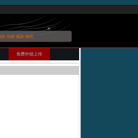
战歌
劲爆
喊麦
嗨吧
片
免费外链上传