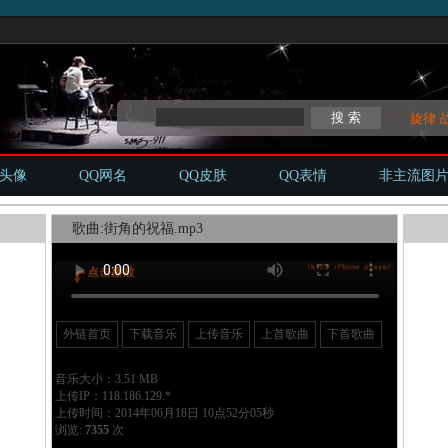
旋律
Q头像
QQ网名
QQ皮肤
QQ表情
非主流图
歌曲:街角的祝福.mp3
外链首页
下载音乐
上传音乐
上首歌曲
下首歌曲
音乐大小：3.51 MB
上传IP：118.186.129.*
上传时间：2014年06月18日 10点52分05秒
浏览:
7355
次