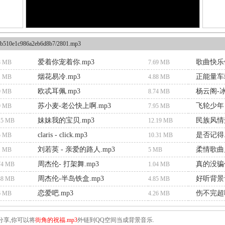
b510e1c986a2eb6d8b7/2801.mp3
爱着你宠着你.mp3
歌曲快乐健
8 MB
7.69 MB
烟花易冷.mp3
正能量车载
1 MB
4.88 MB
欧忒耳佩.mp3
杨云阁-冰
9 MB
8.74 MB
苏小麦-老公快上啊.mp3
飞轮少年 - 
9 MB
7.95 MB
妹妹我的宝贝.mp3
民族风情梦
15 MB
12.19 MB
claris - click.mp3
是否记得.
5 MB
10.31 MB
刘若英 - 亲爱的路人.mp3
柔情歌曲
1 MB
5 MB
周杰伦- 打架舞.mp3
真的没骗你
74 MB
1.04 MB
周杰伦-半岛铁盒.mp3
好听背景音
88 MB
4.85 MB
恋爱吧.mp3
伤不完超嗨
6 MB
4.26 MB
分享,你可以将
街角的祝福.mp3
外链到QQ空间当成背景音乐.