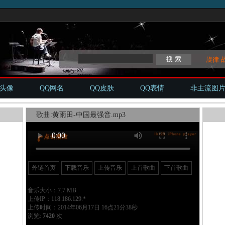
旋律
Q头像
QQ网名
QQ皮肤
QQ表情
非主流图
歌曲:黄雨田-中国最强音.mp3
外链首页
下载音乐
上传音乐
上首歌曲
下首歌曲
音乐大小：7.7 MB
上传IP：118.186.129.*
上传时间：2014年06月17日 16点21分38秒
浏览:
7420
次