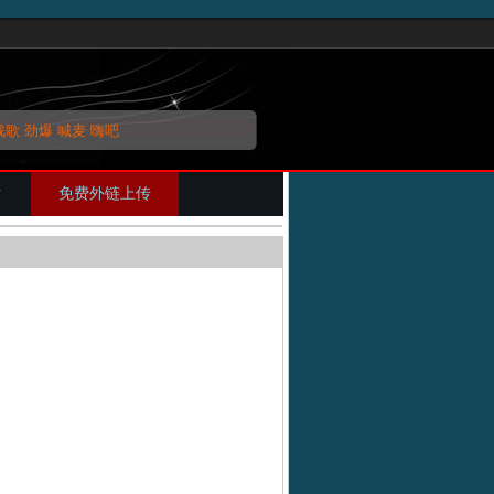
战歌
劲爆
喊麦
嗨吧
片
免费外链上传