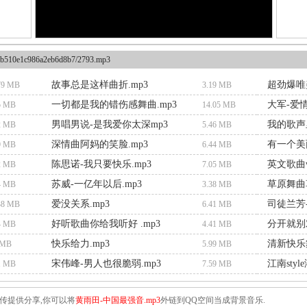
b510e1c986a2eb6d8b7/2793.mp3
故事总是这样曲折.mp3
超劲爆唯美
79 MB
3.19 MB
一切都是我的错伤感舞曲.mp3
大军-爱情
5 MB
14.05 MB
男唱男说-是我爱你太深mp3
我的歌声里
2 MB
5.46 MB
深情曲阿妈的笑脸.mp3
有一个美丽
9 MB
6.44 MB
陈思诺-我只要快乐.mp3
英文歌曲won
2 MB
7.05 MB
苏威-一亿年以后.mp3
草原舞曲
4 MB
3.38 MB
爱没关系.mp3
司徒兰芳-
38 MB
6.41 MB
好听歌曲你给我听好 .mp3
分开就别
4 MB
4.41 MB
快乐给力.mp3
清新快乐
 MB
5.99 MB
宋伟峰-男人也很脆弱.mp3
江南styl
1 MB
7.59 MB
传提供分享,你可以将
黄雨田-中国最强音.mp3
外链到QQ空间当成背景音乐.