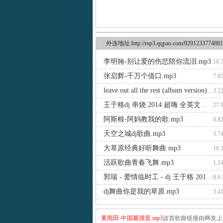
外连地址:http://mp3.qqpao.com/0291233774881
李明翰-别让爱的伤悲陪你流泪.mp3
10.
张启辉-千万个借口.mp3
7.8
leave out all the rest (album version).mp3
3.2
王于格dj 串烧 2014 超嗨 全英文经选.mp3
27.
阿斯根-阿妈教我的歌.mp3
8.8
天空之城dj歌曲.mp3
3.7
大草原经典好听舞曲.mp3
16.
活跃歌曲青春飞舞.mp3
1.2
郭瑞 - 爱情临时工 - dj 王于格 2014.mp3
8.6
dj舞曲你是我的草原.mp3
3.4
黄雨田-中国最强音.mp3
这首歌曲链接由网友上