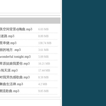
空间背景dj嗨曲.mp3
6.03 MB
迷路.mp3
8.89 MB
串烧.mp3
138.74 MB
的地方 .mp3
3.61 MB
derful tonight.mp3
5.09 MB
草原姑娘我爱你.mp3
16.21 MB
闯天涯.mp3
17.44 MB
对我哭伤感歌曲.mp3
8.59 MB
舞曲生活禅.mp3
4.2 MB
e潮流歌曲.mp3
9.85 MB