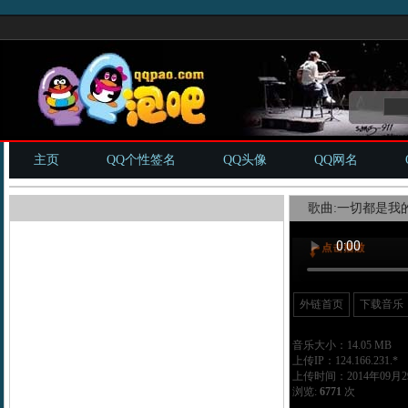
主页
QQ个性签名
QQ头像
QQ网名
歌曲:一切都是我的
外链首页
下载音乐
音乐大小：14.05 MB
上传IP：124.166.231.*
上传时间：2014年09月29
浏览:
6771
次