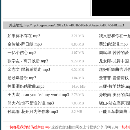
外连地址:http://mp3.qqpao.com/0291233774881b510e1c986a2eb6d8b7/5148.mp3
如果你不存在.mp3
我只想和你在一起.
3.21 MB
金智敏-萨日朗.mp3
哭泣的流泪.mp3
8.86 MB
一亿个伤心.mp3
周斌华-苦苦的爱.
4.07 MB
张学友 - 离开以后.mp3
龙女郎-龙舞中国.
9.29 MB
金志文-跟着感觉走.mp3
超好听舞曲告诉你
6.52 MB
超劲爆音乐.mp3
云菲菲-爱情房奴.
1.04 MB
掉眼泪伤感歌曲.mp3
吉娜-牧羊姑娘.m
14.96 MB
王力宏 - can you feel my world.mp3
孙晓雨-美丽的高原
2.76 MB
熊大-谁也不是谁的谁.mp3
晓山-站在高原唱情
7.03 MB
孙晓雨-花开只为等你来.mp3
正能量车载舞曲.m
8.2 MB
一切都是我的错伤感舞曲.mp3
这首歌曲链接由网友上传提供分享,你可以将
一切都