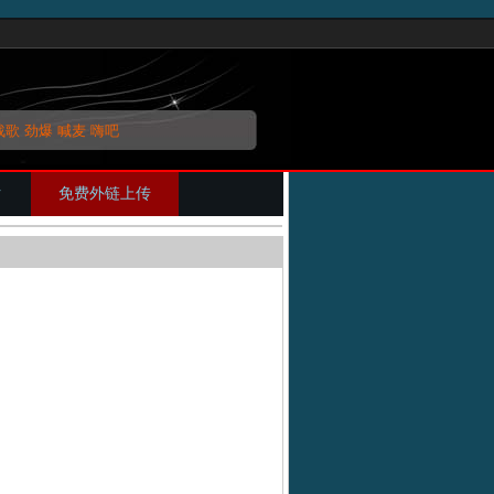
战歌
劲爆
喊麦
嗨吧
片
免费外链上传