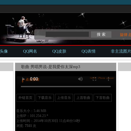
旋律
Q头像
QQ网名
QQ皮肤
QQ表情
非主流图
歌曲:男唱男说-是我爱你太深mp3
外链首页
下载音乐
上传音乐
上首歌曲
下首歌曲
音乐大小：5.46 MB
上传IP：101.254.23.*
上传时间：2014年10月30日 11点46分14秒
浏览:
7511
次