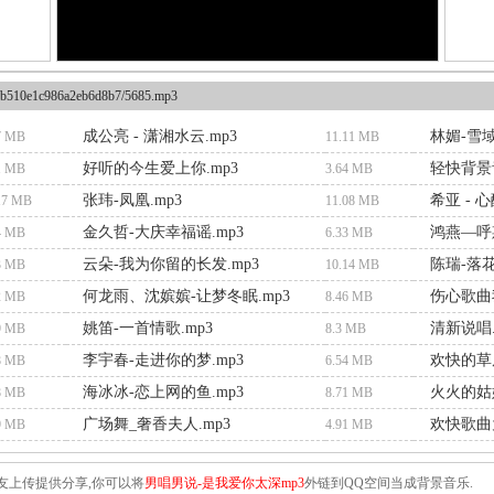
b510e1c986a2eb6d8b7/5685.mp3
成公亮 - 潇湘水云.mp3
林媚-雪域
7 MB
11.11 MB
好听的今生爱上你.mp3
轻快背景音
1 MB
3.64 MB
张玮-凤凰.mp3
希亚 - 心
17 MB
11.08 MB
金久哲-大庆幸福谣.mp3
鸿燕—呼斯
4 MB
6.33 MB
云朵-我为你留的长发.mp3
陈瑞-落花
3 MB
10.14 MB
何龙雨、沈嫔嫔-让梦冬眠.mp3
伤心歌曲
2 MB
8.46 MB
姚笛-一首情歌.mp3
清新说唱.
9 MB
8.3 MB
李宇春-走进你的梦.mp3
欢快的草原
8 MB
6.54 MB
海冰冰-恋上网的鱼.mp3
火火的姑娘
8 MB
8.71 MB
广场舞_奢香夫人.mp3
欢快歌曲
9 MB
4.91 MB
友上传提供分享,你可以将
男唱男说-是我爱你太深mp3
外链到QQ空间当成背景音乐.