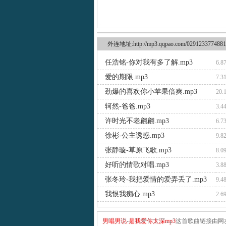
外连地址:http://mp3.qqpao.com/0291233774881
任浩铭-你对我有多了解.mp3
6.8
爱的期限.mp3
7.3
劲爆的喜欢你小苹果倍爽.mp3
20.
轲然-爸爸.mp3
3.4
许时光不老翩翩.mp3
6.7
徐彬-公主诱惑.mp3
9.8
张静璇-草原飞歌.mp3
8.0
好听的情歌对唱.mp3
3.8
张冬玲-我把爱情的爱弄丢了.mp3
9.4
我恨我痴心.mp3
2.6
男唱男说-是我爱你太深mp3
这首歌曲链接由网