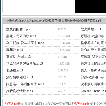
外连地址:http://mp3.qqpao.com/0291233774881b510e1c986a2eb6d8b7/2769.mp3
燃烧我的爱.mp3
战火荣耀.mp3
8.24 MB
黑龙 - 兄弟的歌.mp3
呼斯楞-鸿燕.mp3
10.22 MB
乌兰托娅-爱从草原来.mp3
格桑花儿几时开.m
15.36 MB
葬花吟.mp3
让心心碎的震撼舞
11.55 MB
黄淑玲-乐园.mp3
江映蓉-我不是装傻
5.7 MB
草原的风超好听音乐.mp3
荷东猛士绝版经典.
13.73 MB
他还在.mp3
男人不是神动感音
2.63 MB
流行情歌独唱.mp3
郭燕-致青春.mp3
3.26 MB
陈思诺-一年后的今天.mp3
说唱版好听歌曲.m
10.1 MB
好听伤感情歌.mp3
koreana - hand in
4.56 MB
地下铁.mp3
这首歌曲链接由网友上传提供分享,你可以将
地下铁.mp3
外链到QQ空