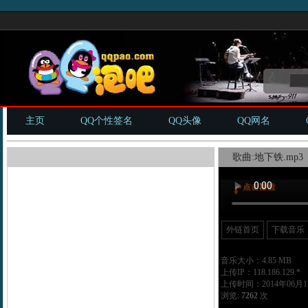
主页
QQ个性签名
QQ头像
QQ网名
歌曲:地下铁.mp3
外链首页
下载音乐
音乐大小：4.85 MB
上传IP：118.186.129.*
上传时间：2014年06月17
浏览:
7262
次