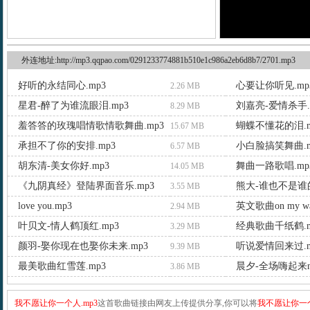
外连地址:http://mp3.qqpao.com/0291233774881b510e1c986a2eb6d8b7/2701.mp3
好听的永结同心.mp3
心要让你听见.mp
2.26 MB
星君-醉了为谁流眼泪.mp3
刘嘉亮-爱情杀手.
8.29 MB
羞答答的玫瑰唱情歌情歌舞曲.mp3
蝴蝶不懂花的泪.m
15.67 MB
承担不了你的安排.mp3
小白脸搞笑舞曲.m
6.57 MB
胡东清-美女你好.mp3
舞曲一路歌唱.mp
14.05 MB
《九阴真经》登陆界面音乐.mp3
熊大-谁也不是谁的
3.55 MB
love you.mp3
英文歌曲on my wa
2.94 MB
叶贝文-情人鹤顶红.mp3
经典歌曲千纸鹤.m
3.29 MB
颜羽-娶你现在也娶你未来.mp3
听说爱情回来过.m
9.39 MB
最美歌曲红雪莲.mp3
晨夕-全场嗨起来mp
3.86 MB
我不愿让你一个人.mp3
这首歌曲链接由网友上传提供分享,你可以将
我不愿让你一个