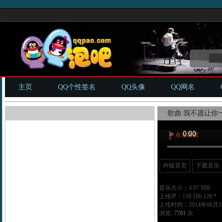
主页
QQ个性签名
QQ头像
QQ网名
歌曲:我不愿让你一
外链首页
下载音乐
音乐大小：4.07 MB
上传IP：118.186.129.*
上传时间：2014年06月14
浏览:
7701
次