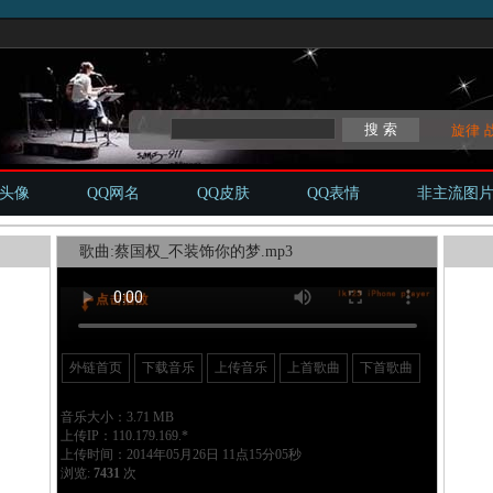
旋律
Q头像
QQ网名
QQ皮肤
QQ表情
非主流图
歌曲:蔡国权_不装饰你的梦.mp3
外链首页
下载音乐
上传音乐
上首歌曲
下首歌曲
音乐大小：3.71 MB
上传IP：110.179.169.*
上传时间：2014年05月26日 11点15分05秒
浏览:
7431
次