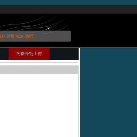
战歌
劲爆
喊麦
嗨吧
片
免费外链上传