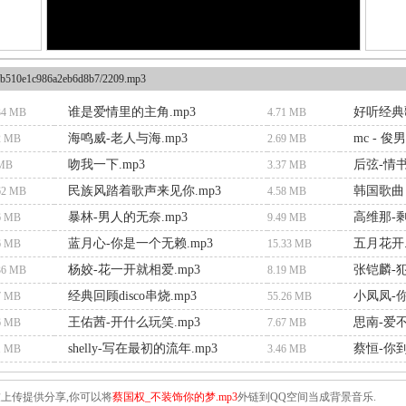
b510e1c986a2eb6d8b7/2209.mp3
谁是爱情里的主角.mp3
好听经典歌
34 MB
4.71 MB
海鸣威-老人与海.mp3
mc - 
2 MB
2.69 MB
吻我一下.mp3
后弦-情书
 MB
3.37 MB
民族风踏着歌声来见你.mp3
韩国歌曲 
62 MB
4.58 MB
暴林-男人的无奈.mp3
高维那-剩
6 MB
9.49 MB
蓝月心-你是一个无赖.mp3
五月花开.
6 MB
15.33 MB
杨姣-花一开就相爱.mp3
张铠麟-犯
36 MB
8.19 MB
经典回顾disco串烧.mp3
小凤凤-你
7 MB
55.26 MB
王佑茜-开什么玩笑.mp3
思南-爱不
6 MB
7.67 MB
shelly-写在最初的流年.mp3
蔡恒-你
1 MB
3.46 MB
上传提供分享,你可以将
蔡国权_不装饰你的梦.mp3
外链到QQ空间当成背景音乐.