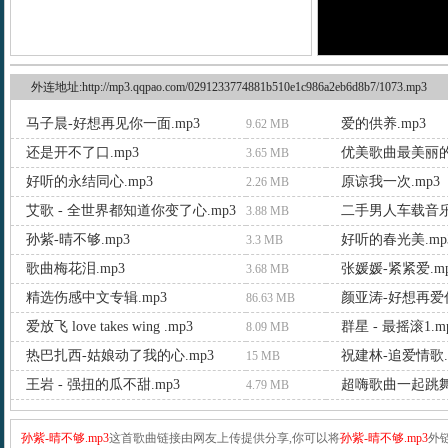
外连地址:http://mp3.qqpao.com/0291233774881b510e1c986a2eb6d8b7/1073.mp3
马子晨-好想再见你一面.mp3
爱的供养.mp3
9.62 MB
还是开不了口.mp3
优美歌曲最美丽的
3.65 MB
好听的永结同心.mp3
原谅我一次.mp3
2.26 MB
艾歌 - 全世界都知道你变了心.mp3
二手男人车载音乐.
3.88 MB
孙紫-晴不够.mp3
好听的春光美.mp
3.3 MB
歌曲梅花泪.mp3
张媛媛-紧紧爱.m
3.68 MB
精选伤感中文专辑.mp3
颜亚涛-好想再爱你
86.63 MB
爱放飞 love takes wing .mp3
群星 - 最摇滚1.m
8.09 MB
热巴扎西-姑娘动了我的心.mp3
祝建林-追爱情歌.
15 MB
王岩 - 强扭的瓜不甜.mp3
超嗨歌曲一起跳舞.
4.79 MB
孙紫-晴不够.mp3
这首歌曲链接由网友上传提供分享,你可以将
孙紫-晴不够.mp3
外