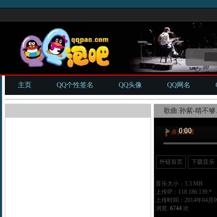
主页
QQ个性签名
QQ头像
QQ网名
歌曲:孙紫-晴不够.
外链首页
下载音乐
音乐大小：3.3 MB
上传IP：118.186.139.*
上传时间：2014年04月09
浏览:
6744
次